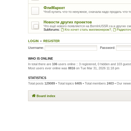
ФлиМаркет
Чтоб купить что-то ненужное, сначала надо продать что-
Новости других проектов
Что ещё нового появляется на BornInUSSR.ca и других с
Subforums:
Кто хочет стать миллионером?
,
Радиоточ
LOGIN
•
REGISTER
Username:
Password:
WHO IS ONLINE
In total there are
106
users online :: 3 registered, 0 hidden and 103 gues
Most users ever online was
8816
on Tue Mar 31, 2026 11:18 pm
STATISTICS
Total posts
129089
• Total topics
6405
• Total members
2403
• Our new
Board index