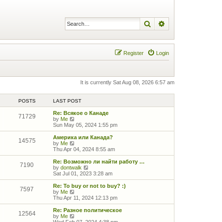
Search
Advanced search
Register
Login
It is currently Sat Aug 08, 2026 6:57 am
POSTS
LAST POST
Re: Всякое о Канаде
71729
V
by
Me
i
Sun May 05, 2024 1:55 pm
e
w
Америка или Канада?
14575
t
V
by
Me
h
i
Thu Apr 04, 2024 8:55 am
e
e
l
w
Re: Возможно ли найти работу …
7190
a
t
V
by
dontwalk
t
h
i
Sat Jul 01, 2023 3:28 am
e
e
e
s
l
w
Re: To buy or not to buy? :)
7597
t
a
t
V
by
Me
p
t
h
i
Thu Apr 11, 2024 12:13 pm
o
e
e
e
s
s
l
w
Re: Разное политическое
12564
t
t
a
t
V
by
Me
p
t
h
i