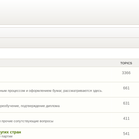
TOPICS
3366
661
нным процессом и оформлением бумаг, рассматриваются здесь.
631
ереобучение, подтверждение диплома
411
 и прочие сопутствующие вопросы
угих стран
541
е партии