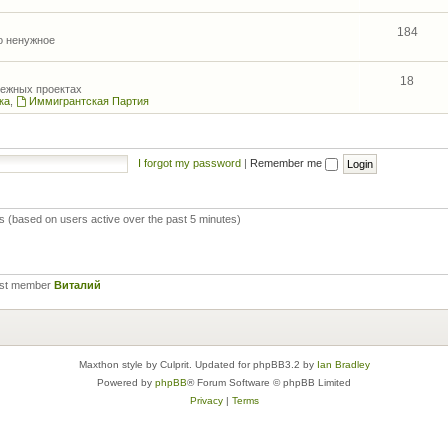
184
то ненужное
18
межных проектах
ка
,
Иммигрантская Партия
I forgot my password
|
Remember me
ts (based on users active over the past 5 minutes)
est member
Виталий
Maxthon style by Culprit. Updated for phpBB3.2 by
Ian Bradley
Powered by
phpBB
® Forum Software © phpBB Limited
Privacy
|
Terms