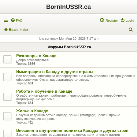
BornInUSSR.ca
FAQ
Register
Login
S
Board index
e
It is currently Mon Aug 10, 2026 7:17 am
a
Форумы BornInUSSR.ca
r
Разговоры о Канаде
c
Добро пожаловаться!
Topics:
3366
h
Иммиграция в Канаду и другие страны
Все вопросы, связанные непосредственно с иммиграционным процессом и
оформлением бумаг, рассматриваются здесь.
Topics:
661
Работа и обучение в Канаде
О работе и смежных проблемах: перепрофилирование, переобучение,
подтверждение диплома
Topics:
631
Жилье в Канаде
Покупка недвижимости в Канаде, займы (mortgage), рент и прочие
сопутствующие вопросы
Topics:
411
Внешняя и внутренняя политика Канады и других стран
Законы, отношения государства и человека, политические партии