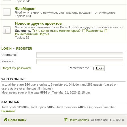
Topics:
541
ФлиМаркет
Чтоб купить что-то ненужное, сначала надо продать что-то ненужное
Topics:
184
Новости других проектов
Что ещё нового появляется на BornInUSSR.ca и других смежных проектах
Subforums:
Кто хочет стать миллионером?
,
Радиоточка
,
Иммигрантская Партия
Topics:
18
LOGIN
•
REGISTER
Username:
Password:
I forgot my password
Remember me
WHO IS ONLINE
In total there are
284
users online :: 3 registered, 0 hidden and 281 guests (based on
users active over the past 5 minutes)
Most users ever online was
8816
on Tue Mar 31, 2026 11:18 pm
STATISTICS
Total posts
129089
• Total topics
6405
• Total members
2403
• Our newest member
Виталий
Board index
Delete cookies
All times are
UTC-05:00