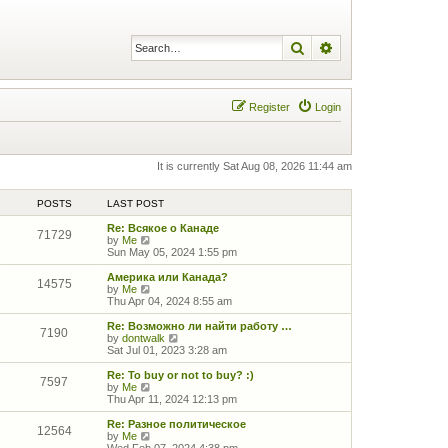
Search
Advanced search
Register
Login
It is currently Sat Aug 08, 2026 11:44 am
POSTS
LAST POST
Re: Всякое о Канаде
71729
V
by
Me
i
Sun May 05, 2024 1:55 pm
e
w
Америка или Канада?
14575
t
V
by
Me
h
i
Thu Apr 04, 2024 8:55 am
e
e
l
w
Re: Возможно ли найти работу …
7190
a
t
V
by
dontwalk
t
h
i
Sat Jul 01, 2023 3:28 am
e
e
e
s
l
w
Re: To buy or not to buy? :)
7597
t
a
t
V
by
Me
p
t
h
i
Thu Apr 11, 2024 12:13 pm
o
e
e
e
s
s
l
w
Re: Разное политическое
12564
t
t
a
t
V
by
Me
p
t
h
i