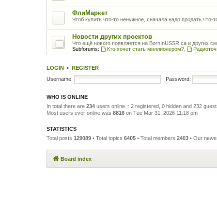
ФлиМаркет
Чтоб купить что-то ненужное, сначала надо продать что-
Новости других проектов
Что ещё нового появляется на BornInUSSR.ca и других с
Subforums:
Кто хочет стать миллионером?
,
Радиоточ
LOGIN
•
REGISTER
Username:
Password:
WHO IS ONLINE
In total there are
234
users online :: 2 registered, 0 hidden and 232 gues
Most users ever online was
8816
on Tue Mar 31, 2026 11:18 pm
STATISTICS
Total posts
129089
• Total topics
6405
• Total members
2403
• Our new
Board index