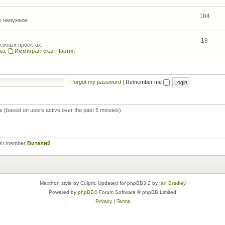
184
то ненужное
18
межных проектах
ка
,
Иммигрантская Партия
I forgot my password
|
Remember me
ts (based on users active over the past 5 minutes)
est member
Виталий
Maxthon style by Culprit. Updated for phpBB3.2 by
Ian Bradley
Powered by
phpBB
® Forum Software © phpBB Limited
Privacy
|
Terms