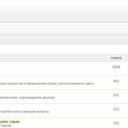
TOPICS
3366
661
нным процессом и оформлением бумаг, рассматриваются здесь.
631
ереобучение, подтверждение диплома
411
 и прочие сопутствующие вопросы
угих стран
541
е партии