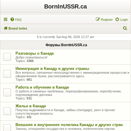
BornInUSSR.ca
FAQ
Register
Login
S
Board index
e
It is currently Sat Aug 08, 2026 12:27 am
a
Форумы BornInUSSR.ca
r
Разговоры о Канаде
c
Добро пожаловаться!
Topics:
3366
h
Иммиграция в Канаду и другие страны
Все вопросы, связанные непосредственно с иммиграционным процессом и
оформлением бумаг, рассматриваются здесь.
Topics:
661
Работа и обучение в Канаде
О работе и смежных проблемах: перепрофилирование, переобучение,
подтверждение диплома
Topics:
631
Жилье в Канаде
Покупка недвижимости в Канаде, займы (mortgage), рент и прочие
сопутствующие вопросы
Topics:
411
Внешняя и внутренняя политика Канады и других стран
Законы, отношения государства и человека, политические партии