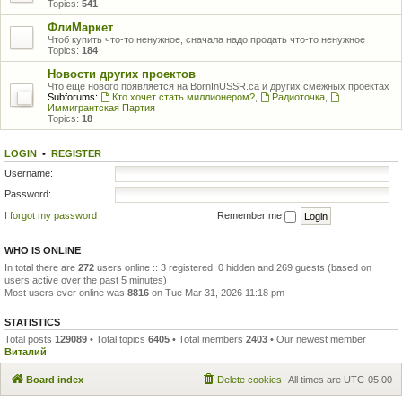
Topics:
541
ФлиМаркет
Чтоб купить что-то ненужное, сначала надо продать что-то ненужное
Topics:
184
Новости других проектов
Что ещё нового появляется на BornInUSSR.ca и других смежных проектах
Subforums:
Кто хочет стать миллионером?
,
Радиоточка
,
Иммигрантская Партия
Topics:
18
LOGIN
•
REGISTER
Username:
Password:
I forgot my password
Remember me
WHO IS ONLINE
In total there are
272
users online :: 3 registered, 0 hidden and 269 guests (based on
users active over the past 5 minutes)
Most users ever online was
8816
on Tue Mar 31, 2026 11:18 pm
STATISTICS
Total posts
129089
• Total topics
6405
• Total members
2403
• Our newest member
Виталий
Board index
Delete cookies
All times are
UTC-05:00