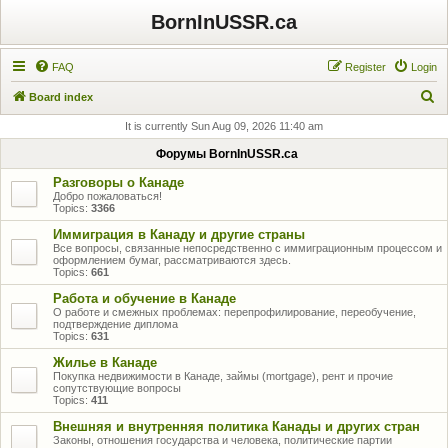
BornInUSSR.ca
FAQ
Register
Login
S
Board index
e
It is currently Sun Aug 09, 2026 11:40 am
a
Форумы BornInUSSR.ca
r
Разговоры о Канаде
c
Добро пожаловаться!
Topics:
3366
h
Иммиграция в Канаду и другие страны
Все вопросы, связанные непосредственно с иммиграционным процессом и
оформлением бумаг, рассматриваются здесь.
Topics:
661
Работа и обучение в Канаде
О работе и смежных проблемах: перепрофилирование, переобучение,
подтверждение диплома
Topics:
631
Жилье в Канаде
Покупка недвижимости в Канаде, займы (mortgage), рент и прочие
сопутствующие вопросы
Topics:
411
Внешняя и внутренняя политика Канады и других стран
Законы, отношения государства и человека, политические партии