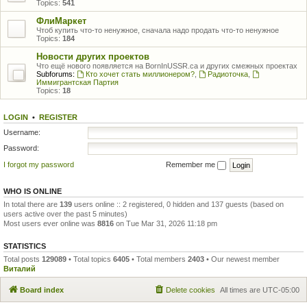
Topics:
541
ФлиМаркет
Чтоб купить что-то ненужное, сначала надо продать что-то ненужное
Topics:
184
Новости других проектов
Что ещё нового появляется на BornInUSSR.ca и других смежных проектах
Subforums:
Кто хочет стать миллионером?
,
Радиоточка
,
Иммигрантская Партия
Topics:
18
LOGIN
•
REGISTER
Username:
Password:
I forgot my password
Remember me
WHO IS ONLINE
In total there are
139
users online :: 2 registered, 0 hidden and 137 guests (based on
users active over the past 5 minutes)
Most users ever online was
8816
on Tue Mar 31, 2026 11:18 pm
STATISTICS
Total posts
129089
• Total topics
6405
• Total members
2403
• Our newest member
Виталий
Board index
Delete cookies
All times are
UTC-05:00