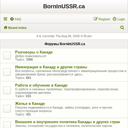
BornInUSSR.ca
FAQ
Register
Login
S
Board index
e
It is currently Thu Aug 06, 2026 4:39 pm
a
Форумы BornInUSSR.ca
r
Разговоры о Канаде
c
Добро пожаловаться!
Topics:
3366
h
Иммиграция в Канаду и другие страны
Все вопросы, связанные непосредственно с иммиграционным процессом и
оформлением бумаг, рассматриваются здесь.
Topics:
661
Работа и обучение в Канаде
О работе и смежных проблемах: перепрофилирование, переобучение,
подтверждение диплома
Topics:
631
Жилье в Канаде
Покупка недвижимости в Канаде, займы (mortgage), рент и прочие
сопутствующие вопросы
Topics:
411
Внешняя и внутренняя политика Канады и других стран
Законы, отношения государства и человека, политические партии