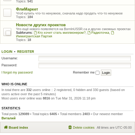
Topics:
541
ФлиМаркет
Чтоб купить что-то ненужное, сначала надо продать что-то ненужное
Topics:
184
Новости других проектов
Что ещё нового появляется на BornInUSSR.ca и других смежных проектах
Subforums:
Кто хочет стать миллионером?
,
Радиоточка
,
Иммигрантская Партия
Topics:
18
LOGIN
•
REGISTER
Username:
Password:
I forgot my password
Remember me
WHO IS ONLINE
In total there are
332
users online :: 2 registered, 0 hidden and 330 guests (based on
users active over the past 5 minutes)
Most users ever online was
8816
on Tue Mar 31, 2026 11:18 pm
STATISTICS
Total posts
129089
• Total topics
6405
• Total members
2403
• Our newest member
Виталий
Board index
Delete cookies
All times are
UTC-05:00