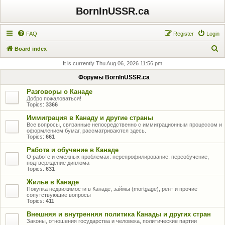
BornInUSSR.ca
FAQ
Register
Login
S
Board index
e
It is currently Thu Aug 06, 2026 11:56 pm
a
Форумы BornInUSSR.ca
r
Разговоры о Канаде
c
Добро пожаловаться!
Topics:
3366
h
Иммиграция в Канаду и другие страны
Все вопросы, связанные непосредственно с иммиграционным процессом и
оформлением бумаг, рассматриваются здесь.
Topics:
661
Работа и обучение в Канаде
О работе и смежных проблемах: перепрофилирование, переобучение,
подтверждение диплома
Topics:
631
Жилье в Канаде
Покупка недвижимости в Канаде, займы (mortgage), рент и прочие
сопутствующие вопросы
Topics:
411
Внешняя и внутренняя политика Канады и других стран
Законы, отношения государства и человека, политические партии