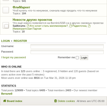
Topics:
541
ФлиМаркет
Чтоб купить что-то ненужное, сначала надо продать что-то ненужное
Topics:
184
Новости других проектов
Что ещё нового появляется на BornInUSSR.ca и других смежных проектах
Subforums:
Кто хочет стать миллионером?
,
Радиоточка
,
Иммигрантская Партия
Topics:
18
LOGIN
•
REGISTER
Username:
Password:
I forgot my password
Remember me
WHO IS ONLINE
In total there are
123
users online :: 3 registered, 0 hidden and 120 guests (based on
users active over the past 5 minutes)
Most users ever online was
8816
on Tue Mar 31, 2026 11:18 pm
STATISTICS
Total posts
129089
• Total topics
6405
• Total members
2403
• Our newest member
Виталий
Board index
Delete cookies
All times are
UTC-05:00