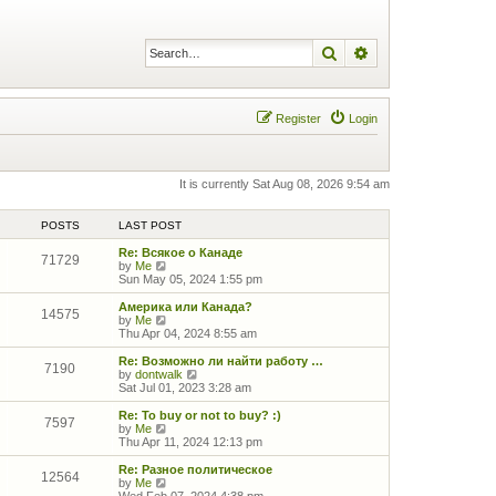
Search
Advanced search
Register
Login
It is currently Sat Aug 08, 2026 9:54 am
POSTS
LAST POST
Re: Всякое о Канаде
71729
V
by
Me
i
Sun May 05, 2024 1:55 pm
e
w
Америка или Канада?
14575
t
V
by
Me
h
i
Thu Apr 04, 2024 8:55 am
e
e
l
w
Re: Возможно ли найти работу …
7190
a
t
V
by
dontwalk
t
h
i
Sat Jul 01, 2023 3:28 am
e
e
e
s
l
w
Re: To buy or not to buy? :)
7597
t
a
t
V
by
Me
p
t
h
i
Thu Apr 11, 2024 12:13 pm
o
e
e
e
s
s
l
w
Re: Разное политическое
12564
t
t
a
t
V
by
Me
p
t
h
i