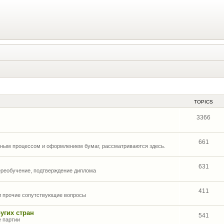
TOPICS
3366
661
нным процессом и оформлением бумаг, рассматриваются здесь.
631
ереобучение, подтверждение диплома
411
 и прочие сопутствующие вопросы
угих стран
541
е партии