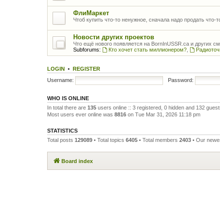
ФлиМаркет
Чтоб купить что-то ненужное, сначала надо продать что-
Новости других проектов
Что ещё нового появляется на BornInUSSR.ca и других с
Subforums:
Кто хочет стать миллионером?
,
Радиоточ
LOGIN
•
REGISTER
Username:
Password:
WHO IS ONLINE
In total there are
135
users online :: 3 registered, 0 hidden and 132 gues
Most users ever online was
8816
on Tue Mar 31, 2026 11:18 pm
STATISTICS
Total posts
129089
• Total topics
6405
• Total members
2403
• Our new
Board index