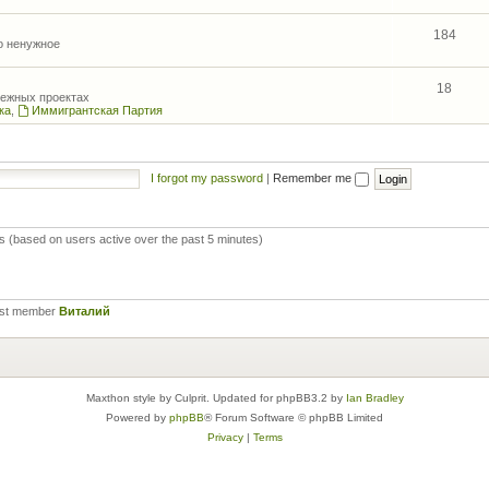
184
то ненужное
18
межных проектах
ка
,
Иммигрантская Партия
I forgot my password
|
Remember me
ts (based on users active over the past 5 minutes)
est member
Виталий
Maxthon style by Culprit. Updated for phpBB3.2 by
Ian Bradley
Powered by
phpBB
® Forum Software © phpBB Limited
Privacy
|
Terms