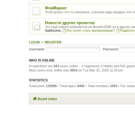
ФлиМаркет
Чтоб купить что-то ненужное, сначала надо продать что-
Новости других проектов
Что ещё нового появляется на BornInUSSR.ca и других с
Subforums:
Кто хочет стать миллионером?
,
Радиоточ
LOGIN
•
REGISTER
Username:
Password:
WHO IS ONLINE
In total there are
543
users online :: 2 registered, 0 hidden and 541 gues
Most users ever online was
8816
on Tue Mar 31, 2026 11:18 pm
STATISTICS
Total posts
129089
• Total topics
6405
• Total members
2403
• Our new
Board index