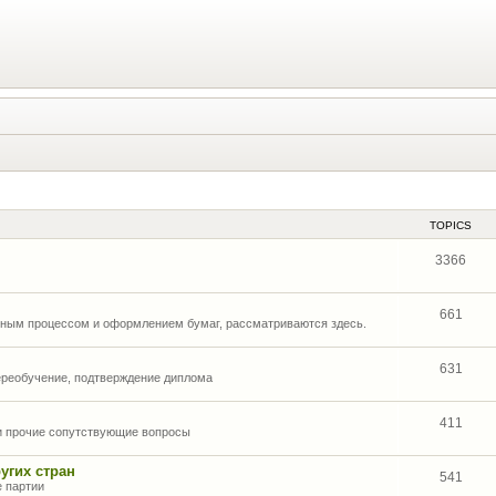
TOPICS
3366
661
нным процессом и оформлением бумаг, рассматриваются здесь.
631
ереобучение, подтверждение диплома
411
 и прочие сопутствующие вопросы
угих стран
541
е партии