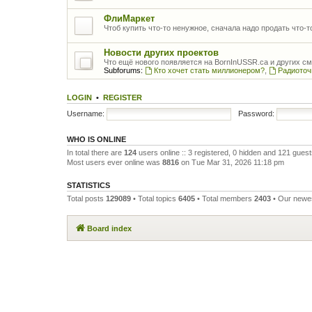
ФлиМаркет
Чтоб купить что-то ненужное, сначала надо продать что-
Новости других проектов
Что ещё нового появляется на BornInUSSR.ca и других с
Subforums:
Кто хочет стать миллионером?
,
Радиоточ
LOGIN
•
REGISTER
Username:
Password:
WHO IS ONLINE
In total there are
124
users online :: 3 registered, 0 hidden and 121 gues
Most users ever online was
8816
on Tue Mar 31, 2026 11:18 pm
STATISTICS
Total posts
129089
• Total topics
6405
• Total members
2403
• Our new
Board index