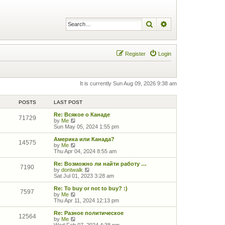
Search
Advanced search
Register
Login
It is currently Sun Aug 09, 2026 9:38 am
POSTS
LAST POST
Re: Всякое о Канаде
71729
V
by
Me
i
Sun May 05, 2024 1:55 pm
e
w
Америка или Канада?
14575
t
V
by
Me
h
i
Thu Apr 04, 2024 8:55 am
e
e
l
w
Re: Возможно ли найти работу …
7190
a
t
V
by
dontwalk
t
h
i
Sat Jul 01, 2023 3:28 am
e
e
e
s
l
w
Re: To buy or not to buy? :)
7597
t
a
t
V
by
Me
p
t
h
i
Thu Apr 11, 2024 12:13 pm
o
e
e
e
s
s
l
w
Re: Разное политическое
12564
t
t
a
t
V
by
Me
p
t
h
i