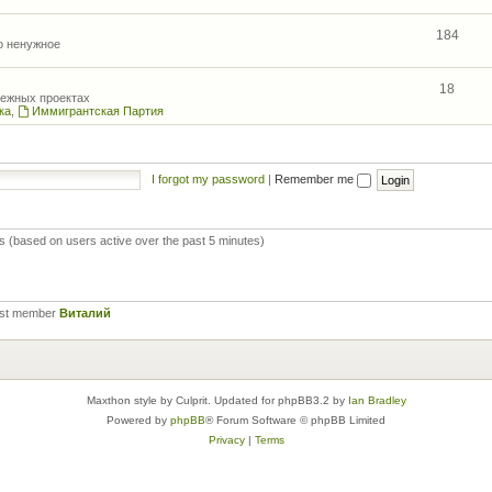
184
то ненужное
18
межных проектах
ка
,
Иммигрантская Партия
I forgot my password
|
Remember me
ts (based on users active over the past 5 minutes)
est member
Виталий
Maxthon style by Culprit. Updated for phpBB3.2 by
Ian Bradley
Powered by
phpBB
® Forum Software © phpBB Limited
Privacy
|
Terms