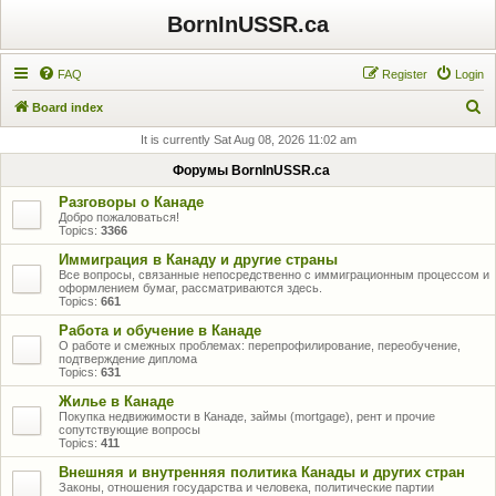
BornInUSSR.ca
FAQ
Register
Login
S
Board index
e
It is currently Sat Aug 08, 2026 11:02 am
a
Форумы BornInUSSR.ca
r
Разговоры о Канаде
c
Добро пожаловаться!
Topics:
3366
h
Иммиграция в Канаду и другие страны
Все вопросы, связанные непосредственно с иммиграционным процессом и
оформлением бумаг, рассматриваются здесь.
Topics:
661
Работа и обучение в Канаде
О работе и смежных проблемах: перепрофилирование, переобучение,
подтверждение диплома
Topics:
631
Жилье в Канаде
Покупка недвижимости в Канаде, займы (mortgage), рент и прочие
сопутствующие вопросы
Topics:
411
Внешняя и внутренняя политика Канады и других стран
Законы, отношения государства и человека, политические партии