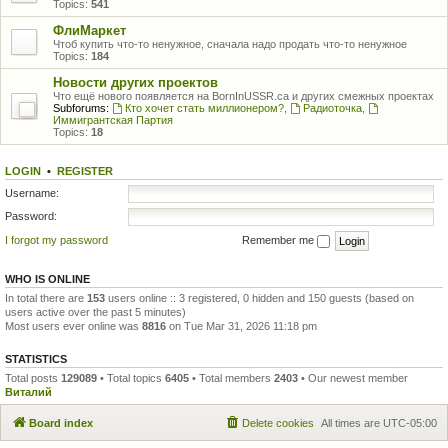
Topics:
541
ФлиМаркет
Чтоб купить что-то ненужное, сначала надо продать что-то ненужное
Topics:
184
Новости других проектов
Что ещё нового появляется на BornInUSSR.ca и других смежных проектах
Subforums:
Кто хочет стать миллионером?
,
Радиоточка
,
Иммигрантская Партия
Topics:
18
LOGIN
•
REGISTER
Username:
Password:
I forgot my password
Remember me
WHO IS ONLINE
In total there are
153
users online :: 3 registered, 0 hidden and 150 guests (based on
users active over the past 5 minutes)
Most users ever online was
8816
on Tue Mar 31, 2026 11:18 pm
STATISTICS
Total posts
129089
• Total topics
6405
• Total members
2403
• Our newest member
Виталий
Board index
Delete cookies
All times are
UTC-05:00