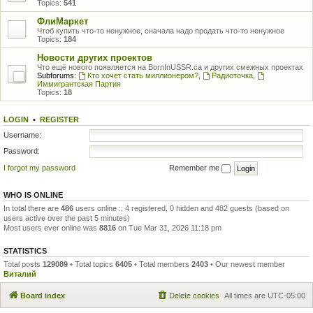
Topics:
541
ФлиМаркет
Чтоб купить что-то ненужное, сначала надо продать что-то ненужное
Topics:
184
Новости других проектов
Что ещё нового появляется на BornInUSSR.ca и других смежных проектах
Subforums:
Кто хочет стать миллионером?
,
Радиоточка
,
Иммигрантская Партия
Topics:
18
LOGIN
•
REGISTER
Username:
Password:
I forgot my password
Remember me
WHO IS ONLINE
In total there are
486
users online :: 4 registered, 0 hidden and 482 guests (based on
users active over the past 5 minutes)
Most users ever online was
8816
on Tue Mar 31, 2026 11:18 pm
STATISTICS
Total posts
129089
• Total topics
6405
• Total members
2403
• Our newest member
Виталий
Board index
Delete cookies
All times are
UTC-05:00