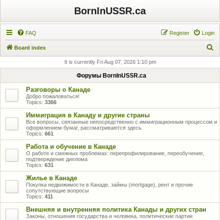
BornInUSSR.ca
FAQ
Register
Login
S
Board index
e
It is currently Fri Aug 07, 2026 1:10 pm
a
Форумы BornInUSSR.ca
r
Разговоры о Канаде
c
Добро пожаловаться!
Topics:
3366
h
Иммиграция в Канаду и другие страны
Все вопросы, связанные непосредственно с иммиграционным процессом и
оформлением бумаг, рассматриваются здесь.
Topics:
661
Работа и обучение в Канаде
О работе и смежных проблемах: перепрофилирование, переобучение,
подтверждение диплома
Topics:
631
Жилье в Канаде
Покупка недвижимости в Канаде, займы (mortgage), рент и прочие
сопутствующие вопросы
Topics:
411
Внешняя и внутренняя политика Канады и других стран
Законы, отношения государства и человека, политические партии