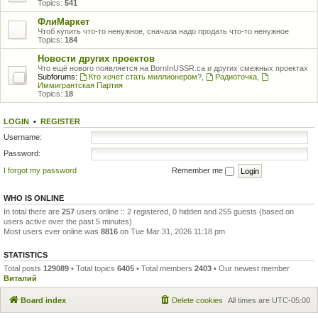
Topics:
541
ФлиМаркет
Чтоб купить что-то ненужное, сначала надо продать что-то ненужное
Topics:
184
Новости других проектов
Что ещё нового появляется на BornInUSSR.ca и других смежных проектах
Subforums:
Кто хочет стать миллионером?
,
Радиоточка
,
Иммигрантская Партия
Topics:
18
LOGIN
•
REGISTER
Username:
Password:
I forgot my password
Remember me
WHO IS ONLINE
In total there are
257
users online :: 2 registered, 0 hidden and 255 guests (based on
users active over the past 5 minutes)
Most users ever online was
8816
on Tue Mar 31, 2026 11:18 pm
STATISTICS
Total posts
129089
• Total topics
6405
• Total members
2403
• Our newest member
Виталий
Board index
Delete cookies
All times are
UTC-05:00