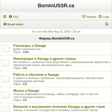
BornInUSSR.ca
FAQ
Register
Login
S
Board index
e
It is currently Mon Aug 10, 2026 7:28 am
a
Форумы BornInUSSR.ca
r
Разговоры о Канаде
c
Добро пожаловаться!
Topics:
3366
h
Иммиграция в Канаду и другие страны
Все вопросы, связанные непосредственно с иммиграционным процессом и
оформлением бумаг, рассматриваются здесь.
Topics:
661
Работа и обучение в Канаде
О работе и смежных проблемах: перепрофилирование, переобучение,
подтверждение диплома
Topics:
631
Жилье в Канаде
Покупка недвижимости в Канаде, займы (mortgage), рент и прочие
сопутствующие вопросы
Topics:
411
Внешняя и внутренняя политика Канады и других стран
Законы, отношения государства и человека, политические партии