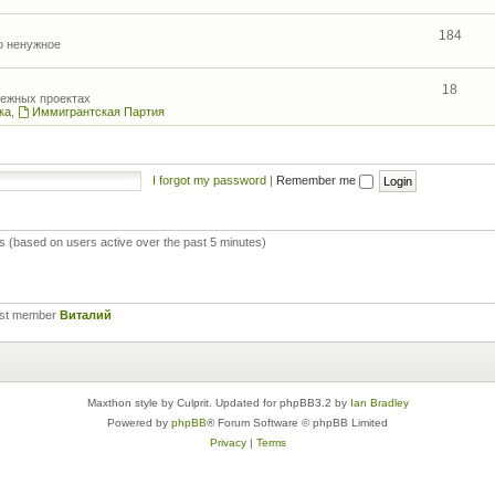
184
то ненужное
18
межных проектах
ка
,
Иммигрантская Партия
I forgot my password
|
Remember me
ts (based on users active over the past 5 minutes)
est member
Виталий
Maxthon style by Culprit. Updated for phpBB3.2 by
Ian Bradley
Powered by
phpBB
® Forum Software © phpBB Limited
Privacy
|
Terms