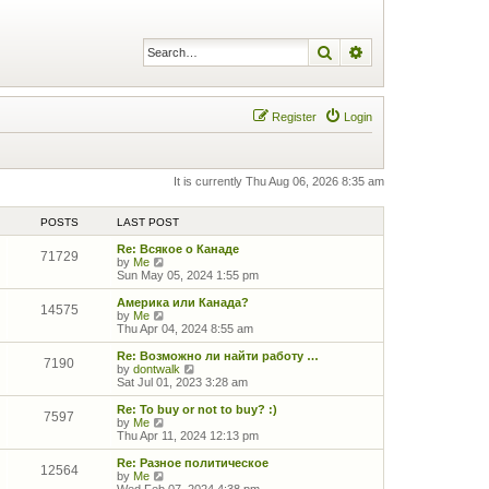
Search
Advanced search
Register
Login
It is currently Thu Aug 06, 2026 8:35 am
POSTS
LAST POST
Re: Всякое о Канаде
71729
V
by
Me
i
Sun May 05, 2024 1:55 pm
e
w
Америка или Канада?
14575
t
V
by
Me
h
i
Thu Apr 04, 2024 8:55 am
e
e
l
w
Re: Возможно ли найти работу …
7190
a
t
V
by
dontwalk
t
h
i
Sat Jul 01, 2023 3:28 am
e
e
e
s
l
w
Re: To buy or not to buy? :)
7597
t
a
t
V
by
Me
p
t
h
i
Thu Apr 11, 2024 12:13 pm
o
e
e
e
s
s
l
w
Re: Разное политическое
12564
t
t
a
t
V
by
Me
p
t
h
i