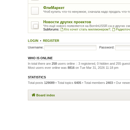
ФлиМаркет
Чтоб купить что-то ненужное, сначала надо продать что-
Новости других проектов
Что ещё нового появляется на BornInUSSR.ca и других с
Subforums:
Кто хочет стать миллионером?
,
Радиоточ
LOGIN
•
REGISTER
Username:
Password:
WHO IS ONLINE
In total there are
258
users online :: 3 registered, 0 hidden and 255 gues
Most users ever online was
8816
on Tue Mar 31, 2026 11:18 pm
STATISTICS
Total posts
129089
• Total topics
6405
• Total members
2403
• Our new
Board index