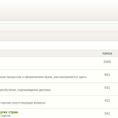
TOPICS
3366
661
нным процессом и оформлением бумаг, рассматриваются здесь.
631
ереобучение, подтверждение диплома
411
 и прочие сопутствующие вопросы
угих стран
541
е партии