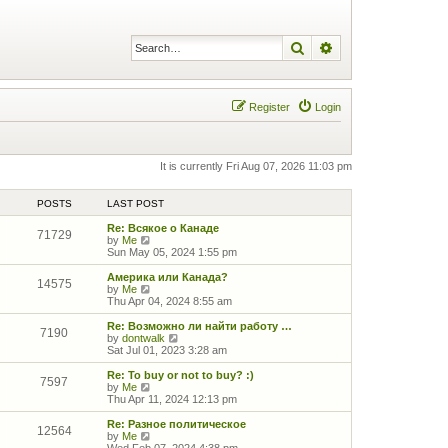
Search
Advanced search
Register
Login
It is currently Fri Aug 07, 2026 11:03 pm
POSTS
LAST POST
Re: Всякое о Канаде
71729
V
by
Me
i
Sun May 05, 2024 1:55 pm
e
w
Америка или Канада?
14575
t
V
by
Me
h
i
Thu Apr 04, 2024 8:55 am
e
e
l
w
Re: Возможно ли найти работу …
7190
a
t
V
by
dontwalk
t
h
i
Sat Jul 01, 2023 3:28 am
e
e
e
s
l
w
Re: To buy or not to buy? :)
7597
t
a
t
V
by
Me
p
t
h
i
Thu Apr 11, 2024 12:13 pm
o
e
e
e
s
s
l
w
Re: Разное политическое
12564
t
t
a
t
V
by
Me
p
t
h
i