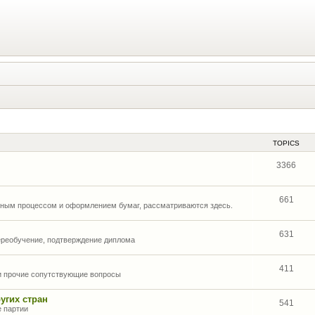
TOPICS
3366
661
нным процессом и оформлением бумаг, рассматриваются здесь.
631
ереобучение, подтверждение диплома
411
 и прочие сопутствующие вопросы
угих стран
541
е партии