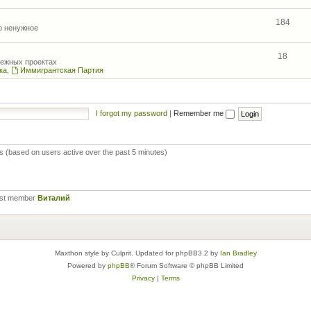
184
то ненужное
18
межных проектах
ка
,
Иммигрантская Партия
I forgot my password
|
Remember me
ts (based on users active over the past 5 minutes)
est member
Виталий
Maxthon style by Culprit. Updated for phpBB3.2 by
Ian Bradley
Powered by
phpBB
® Forum Software © phpBB Limited
Privacy
|
Terms