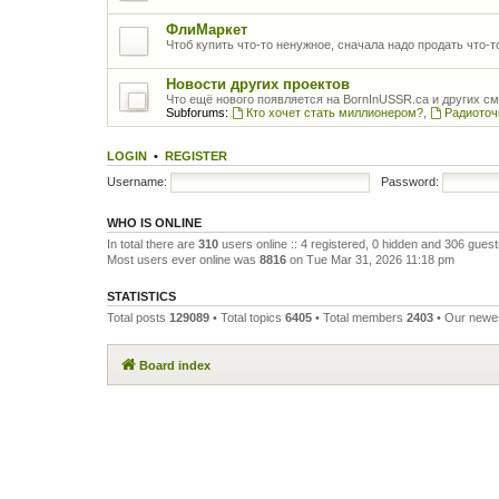
ФлиМаркет
Чтоб купить что-то ненужное, сначала надо продать что-
Новости других проектов
Что ещё нового появляется на BornInUSSR.ca и других с
Subforums:
Кто хочет стать миллионером?
,
Радиоточ
LOGIN
•
REGISTER
Username:
Password:
WHO IS ONLINE
In total there are
310
users online :: 4 registered, 0 hidden and 306 gues
Most users ever online was
8816
on Tue Mar 31, 2026 11:18 pm
STATISTICS
Total posts
129089
• Total topics
6405
• Total members
2403
• Our new
Board index