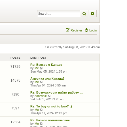
Search
Advanced search
Register
Login
It is currently Sat Aug 08, 2026 11:49 am
POSTS
LAST POST
Re: Всякое о Канаде
71729
V
by
Me
i
Sun May 05, 2024 1:55 pm
e
w
Америка или Канада?
14575
t
V
by
Me
h
i
Thu Apr 04, 2024 8:55 am
e
e
l
w
Re: Возможно ли найти работу …
7190
a
t
V
by
dontwalk
t
h
i
Sat Jul 01, 2023 3:28 am
e
e
e
s
l
w
Re: To buy or not to buy? :)
7597
t
a
t
V
by
Me
p
t
h
i
Thu Apr 11, 2024 12:13 pm
o
e
e
e
s
s
l
w
Re: Разное политическое
12564
t
t
a
t
V
by
Me
p
t
h
i