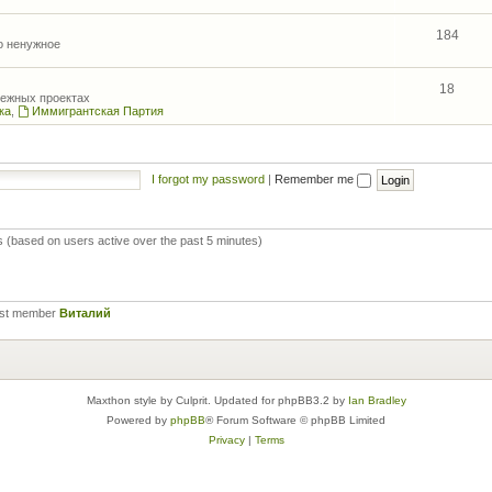
184
то ненужное
18
межных проектах
ка
,
Иммигрантская Партия
I forgot my password
|
Remember me
ts (based on users active over the past 5 minutes)
est member
Виталий
Maxthon style by Culprit. Updated for phpBB3.2 by
Ian Bradley
Powered by
phpBB
® Forum Software © phpBB Limited
Privacy
|
Terms