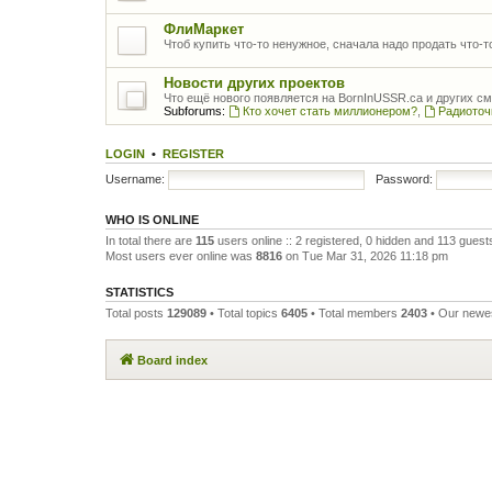
ФлиМаркет
Чтоб купить что-то ненужное, сначала надо продать что-
Новости других проектов
Что ещё нового появляется на BornInUSSR.ca и других с
Subforums:
Кто хочет стать миллионером?
,
Радиоточ
LOGIN
•
REGISTER
Username:
Password:
WHO IS ONLINE
In total there are
115
users online :: 2 registered, 0 hidden and 113 gues
Most users ever online was
8816
on Tue Mar 31, 2026 11:18 pm
STATISTICS
Total posts
129089
• Total topics
6405
• Total members
2403
• Our new
Board index