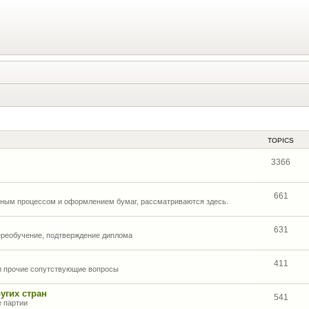
TOPICS
3366
661
нным процессом и оформлением бумаг, рассматриваются здесь.
631
ереобучение, подтверждение диплома
411
 и прочие сопутствующие вопросы
угих стран
541
е партии