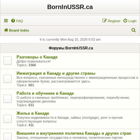
BornInUSSR.ca
FAQ
Register
Login
S
Board index
e
It is currently Mon Aug 10, 2026 6:53 am
a
Форумы BornInUSSR.ca
r
Разговоры о Канаде
c
Добро пожаловаться!
Topics:
3366
h
Иммиграция в Канаду и другие страны
Все вопросы, связанные непосредственно с иммиграционным процессом и
оформлением бумаг, рассматриваются здесь.
Topics:
661
Работа и обучение в Канаде
О работе и смежных проблемах: перепрофилирование, переобучение,
подтверждение диплома
Topics:
631
Жилье в Канаде
Покупка недвижимости в Канаде, займы (mortgage), рент и прочие
сопутствующие вопросы
Topics:
411
Внешняя и внутренняя политика Канады и других стран
Законы, отношения государства и человека, политические партии