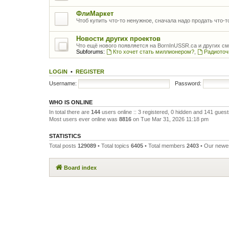
ФлиМаркет
Чтоб купить что-то ненужное, сначала надо продать что-
Новости других проектов
Что ещё нового появляется на BornInUSSR.ca и других с
Subforums:
Кто хочет стать миллионером?
,
Радиоточ
LOGIN
•
REGISTER
Username:
Password:
WHO IS ONLINE
In total there are
144
users online :: 3 registered, 0 hidden and 141 gues
Most users ever online was
8816
on Tue Mar 31, 2026 11:18 pm
STATISTICS
Total posts
129089
• Total topics
6405
• Total members
2403
• Our new
Board index