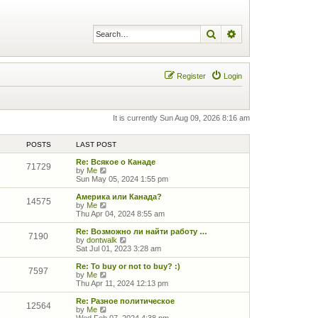
Search
Advanced search
Register
Login
It is currently Sun Aug 09, 2026 8:16 am
POSTS
LAST POST
Re: Всякое о Канаде
71729
V
by
Me
i
Sun May 05, 2024 1:55 pm
e
w
Америка или Канада?
14575
t
V
by
Me
h
i
Thu Apr 04, 2024 8:55 am
e
e
l
w
Re: Возможно ли найти работу …
7190
a
t
V
by
dontwalk
t
h
i
Sat Jul 01, 2023 3:28 am
e
e
e
s
l
w
Re: To buy or not to buy? :)
7597
t
a
t
V
by
Me
p
t
h
i
Thu Apr 11, 2024 12:13 pm
o
e
e
e
s
s
l
w
Re: Разное политическое
12564
t
t
a
t
V
by
Me
p
t
h
i