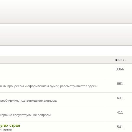
TOPICS
3366
661
нным процессом и оформлением бумаг, рассматриваются здесь.
631
ереобучение, подтверждение диплома
411
 и прочие сопутствующие вопросы
угих стран
541
е партии