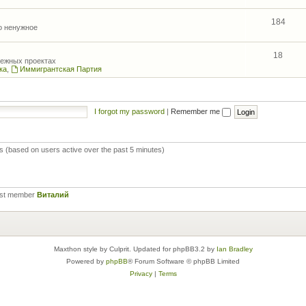
184
то ненужное
18
межных проектах
ка
,
Иммигрантская Партия
I forgot my password
|
Remember me
ts (based on users active over the past 5 minutes)
est member
Виталий
Maxthon style by Culprit. Updated for phpBB3.2 by
Ian Bradley
Powered by
phpBB
® Forum Software © phpBB Limited
Privacy
|
Terms