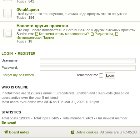
Topics:
541
ФлиМаркет
Чтоб купить что-то ненужное, сначала надо продать что-то ненужное
Topics:
184
Новости других проектов
Что ещё нового появляется на BornInUSSR.ca и других смежных проектах
Subforums:
Кто хочет стать миллионером?
,
Радиоточка
,
Иммигрантская Партия
Topics:
18
LOGIN
•
REGISTER
Username:
Password:
I forgot my password
Remember me
WHO IS ONLINE
In total there are
112
users online :: 3 registered, 0 hidden and 109 guests (based on
users active over the past 5 minutes)
Most users ever online was
8816
on Tue Mar 31, 2026 11:18 pm
STATISTICS
Total posts
129089
• Total topics
6405
• Total members
2403
• Our newest member
Виталий
Board index
Delete cookies
All times are
UTC-05:00