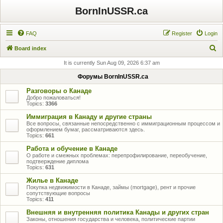
BornInUSSR.ca
FAQ
Register
Login
S
Board index
e
It is currently Sun Aug 09, 2026 6:37 am
a
Форумы BornInUSSR.ca
r
Разговоры о Канаде
c
Добро пожаловаться!
Topics:
3366
h
Иммиграция в Канаду и другие страны
Все вопросы, связанные непосредственно с иммиграционным процессом и
оформлением бумаг, рассматриваются здесь.
Topics:
661
Работа и обучение в Канаде
О работе и смежных проблемах: перепрофилирование, переобучение,
подтверждение диплома
Topics:
631
Жилье в Канаде
Покупка недвижимости в Канаде, займы (mortgage), рент и прочие
сопутствующие вопросы
Topics:
411
Внешняя и внутренняя политика Канады и других стран
Законы, отношения государства и человека, политические партии