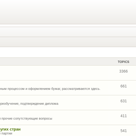
TOPICS
3366
661
нным процессом и оформлением бумаг, рассматриваются здесь.
631
ереобучение, подтверждение диплома
411
 и прочие сопутствующие вопросы
угих стран
541
е партии