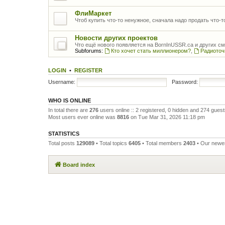
ФлиМаркет
Чтоб купить что-то ненужное, сначала надо продать что-
Новости других проектов
Что ещё нового появляется на BornInUSSR.ca и других с
Subforums:
Кто хочет стать миллионером?
,
Радиоточ
LOGIN
•
REGISTER
Username:
Password:
WHO IS ONLINE
In total there are
276
users online :: 2 registered, 0 hidden and 274 gues
Most users ever online was
8816
on Tue Mar 31, 2026 11:18 pm
STATISTICS
Total posts
129089
• Total topics
6405
• Total members
2403
• Our new
Board index