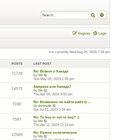
Search
Advanced search
Register
Login
It is currently Wed Aug 05, 2026 7:08 pm
POSTS
LAST POST
Re: Всякое о Канаде
71729
V
by
Me
i
Sun May 05, 2024 1:55 pm
e
w
Америка или Канада?
14575
t
V
by
Me
h
i
Thu Apr 04, 2024 8:55 am
e
e
l
w
Re: Возможно ли найти работу …
7190
a
t
V
by
dontwalk
t
h
i
Sat Jul 01, 2023 3:28 am
e
e
e
s
l
w
Re: To buy or not to buy? :)
7597
t
a
t
V
by
Me
p
t
h
i
Thu Apr 11, 2024 12:13 pm
o
e
e
e
s
s
l
w
Re: Разное политическое
12564
t
t
a
t
V
by
Me
p
t
h
i