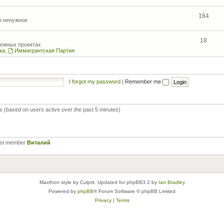
184
то ненужное
18
межных проектах
ка
,
Иммигрантская Партия
I forgot my password
|
Remember me
ts (based on users active over the past 5 minutes)
est member
Виталий
Maxthon style by Culprit. Updated for phpBB3.2 by
Ian Bradley
Powered by
phpBB
® Forum Software © phpBB Limited
Privacy
|
Terms