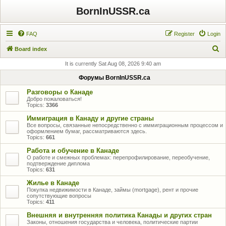
BornInUSSR.ca
FAQ
Register
Login
S
Board index
e
It is currently Sat Aug 08, 2026 9:40 am
a
Форумы BornInUSSR.ca
r
Разговоры о Канаде
c
Добро пожаловаться!
Topics:
3366
h
Иммиграция в Канаду и другие страны
Все вопросы, связанные непосредственно с иммиграционным процессом и
оформлением бумаг, рассматриваются здесь.
Topics:
661
Работа и обучение в Канаде
О работе и смежных проблемах: перепрофилирование, переобучение,
подтверждение диплома
Topics:
631
Жилье в Канаде
Покупка недвижимости в Канаде, займы (mortgage), рент и прочие
сопутствующие вопросы
Topics:
411
Внешняя и внутренняя политика Канады и других стран
Законы, отношения государства и человека, политические партии