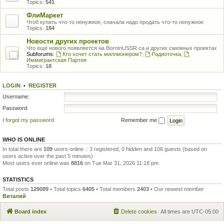
Topics:
541
ФлиМаркет
Чтоб купить что-то ненужное, сначала надо продать что-то ненужное
Topics:
184
Новости других проектов
Что ещё нового появляется на BornInUSSR.ca и других смежных проектах
Subforums:
Кто хочет стать миллионером?
,
Радиоточка
,
Иммигрантская Партия
Topics:
18
LOGIN
•
REGISTER
Username:
Password:
I forgot my password
Remember me
WHO IS ONLINE
In total there are
109
users online :: 3 registered, 0 hidden and 106 guests (based on
users active over the past 5 minutes)
Most users ever online was
8816
on Tue Mar 31, 2026 11:18 pm
STATISTICS
Total posts
129089
• Total topics
6405
• Total members
2403
• Our newest member
Виталий
Board index
Delete cookies
All times are
UTC-05:00