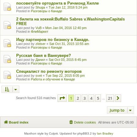
посоветуйте ортодонта в Ричмонд Хилле
Last post by
Shuga
«
Tue Jan 12, 2016 5:24 pm
Posted in
Разговоры о Канаде
2 билета на хоккей:Buffalo Sabres v.WashingtonCapitals
FREE
Last post by
VuB
«
Mon Jan 04, 2016 12:40 pm
Posted in
ФлиМаркет
Ищу партнеров по бизнесу в Канаде.
Last post by
zlotser
«
Sat Oct 31, 2015 10:55 am
Posted in
Разговоры о Канаде
Русская баня в Ванкувере?
Last post by
Данил
«
Sat Oct 03, 2015 8:45 pm
Posted in
Разговоры о Канаде
Специалист по ремонту моторов
Last post by
svet
«
Tue Sep 22, 2015 8:05 pm
Posted in
Работа и обучение в Канаде
Page
1
of
21
1
2
3
4
5
21
Next
Search found 516 matches
…
Jump to
Board index
Delete cookies
All times are
UTC-05:00
Maxthon style by Culprit. Updated for phpBB3.2 by
Ian Bradley