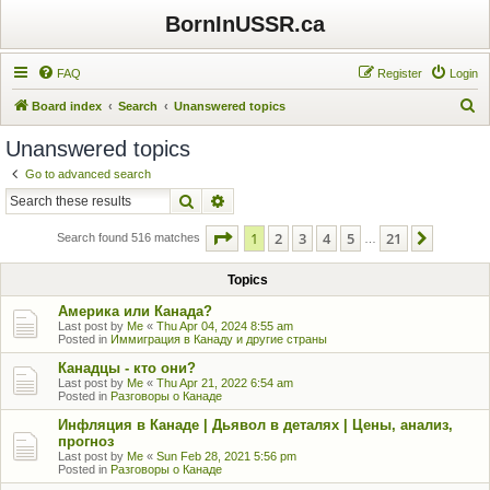
BornInUSSR.ca
FAQ
Register
Login
S
Board index
Search
Unanswered topics
e
Unanswered topics
a
Go to advanced search
r
Search
Advanced search
c
Page
1
of
21
1
2
3
4
5
21
Next
h
Search found 516 matches
…
Topics
Америка или Канада?
Last post by
Me
«
Thu Apr 04, 2024 8:55 am
Posted in
Иммиграция в Канаду и другие страны
Канадцы - кто они?
Last post by
Me
«
Thu Apr 21, 2022 6:54 am
Posted in
Разговоры о Канаде
Инфляция в Канаде | Дьявол в деталях | Цены, анализ,
прогноз
Last post by
Me
«
Sun Feb 28, 2021 5:56 pm
Posted in
Разговоры о Канаде