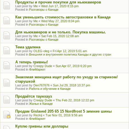
Продукты и прочие покупки для ньюкамеров
Last post by
Me
«
Wed Jun 17, 2020 8:15 pm
Posted in
Разговоры о Канаде
Как уменьшить стоимость автостраховки в Канаде
Last post by
Me
«
Wed May 27, 2020 8:04 pm
Posted in
Разговоры о Канаде
Для ньюкамеров и не только. Покупка машины.
Last post by
Me
«
Sat Feb 15, 2020 12:08 am
Posted in
Разговоры о Канаде
Тема удалена
Last post by
OLEG-oleg
«
Fri Apr 12, 2019 5:01 am
Posted in
Внешняя и внутренняя политика Канады и других стран
А теперь гривны!
Last post by
Creepy Dude
«
Sun Apr 07, 2019 6:20 pm
Posted in
ФлиМаркет
Знакомая женщина ищет работу по уходу за стариком/
старушкой
Last post by
Den767676
«
Sun Jul 29, 2018 10:37 pm
Posted in
Работа и обучение в Канаде
Продаётся таунхауз
Last post by
Creepy Dude
«
Thu Feb 22, 2018 12:22 pm
Posted in
Жилье в Канаде
Продам Gislaved 205 65 15 Nordfrost 5 зимние шины
Last post by
Rezkij
«
Tue Nov 01, 2016 9:56 am
Posted in
ФлиМаркет
Куплю гривны или доллары