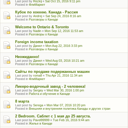
Last post by
Rezkij
«
Sat Oct 15, 2016 9:11 pm
Posted in
ФлиМаркет
Кубок по хоккею. Канада - Рассия
Last post by
Andrej
«
Sat Sep 24, 2016 8:16 am
Posted in
Разговоры о Канаде
Welcome to Ontario & Toronto
Last post by
Nadin
«
Mon Sep 12, 2016 11:53 am
Posted in
Разговоры о Канаде
Foreign income taxation
Last post by
Данил
«
Mon Aug 22, 2016 3:33 pm
Posted in
Разговоры о Канаде
Неожиданно!
Last post by
Данил
«
Wed Aug 03, 2016 10:21 am
Posted in
Разговоры о Канаде
Сайты по продаже подержанных машин
Last post by
roma8
«
Thu Apr 21, 2016 11:34 am
Posted in
ФлиМаркет
Ликеро-водочный завод - 2 человека!
Last post by
Sergey
«
Wed Mar 30, 2016 1:00 pm
Posted in
Работа и обучение в Канаде
8 марта
Last post by
Serega
«
Mon Mar 07, 2016 10:20 pm
Posted in
Внешняя и внутренняя политика Канады и других стран
2 Bedroom. Саблет с 1 мая до 25 августа.
Last post by
Pavel99999
«
Tue Feb 16, 2016 9:44 am
Posted in
Жилье в Канаде