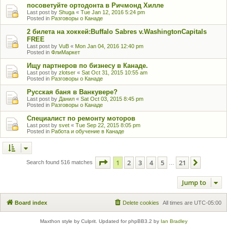
посоветуйте ортодонта в Ричмонд Хилле
Last post by
Shuga
«
Tue Jan 12, 2016 5:24 pm
Posted in
Разговоры о Канаде
2 билета на хоккей:Buffalo Sabres v.WashingtonCapitals
FREE
Last post by
VuB
«
Mon Jan 04, 2016 12:40 pm
Posted in
ФлиМаркет
Ищу партнеров по бизнесу в Канаде.
Last post by
zlotser
«
Sat Oct 31, 2015 10:55 am
Posted in
Разговоры о Канаде
Русская баня в Ванкувере?
Last post by
Данил
«
Sat Oct 03, 2015 8:45 pm
Posted in
Разговоры о Канаде
Специалист по ремонту моторов
Last post by
svet
«
Tue Sep 22, 2015 8:05 pm
Posted in
Работа и обучение в Канаде
Page
1
of
21
1
2
3
4
5
21
Next
Search found 516 matches
…
Jump to
Board index
Delete cookies
All times are
UTC-05:00
Maxthon style by Culprit. Updated for phpBB3.2 by
Ian Bradley