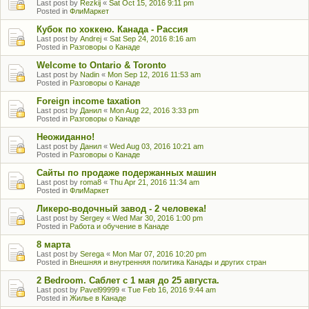
Last post by
Rezkij
«
Sat Oct 15, 2016 9:11 pm
Posted in
ФлиМаркет
Кубок по хоккею. Канада - Рассия
Last post by
Andrej
«
Sat Sep 24, 2016 8:16 am
Posted in
Разговоры о Канаде
Welcome to Ontario & Toronto
Last post by
Nadin
«
Mon Sep 12, 2016 11:53 am
Posted in
Разговоры о Канаде
Foreign income taxation
Last post by
Данил
«
Mon Aug 22, 2016 3:33 pm
Posted in
Разговоры о Канаде
Неожиданно!
Last post by
Данил
«
Wed Aug 03, 2016 10:21 am
Posted in
Разговоры о Канаде
Сайты по продаже подержанных машин
Last post by
roma8
«
Thu Apr 21, 2016 11:34 am
Posted in
ФлиМаркет
Ликеро-водочный завод - 2 человека!
Last post by
Sergey
«
Wed Mar 30, 2016 1:00 pm
Posted in
Работа и обучение в Канаде
8 марта
Last post by
Serega
«
Mon Mar 07, 2016 10:20 pm
Posted in
Внешняя и внутренняя политика Канады и других стран
2 Bedroom. Саблет с 1 мая до 25 августа.
Last post by
Pavel99999
«
Tue Feb 16, 2016 9:44 am
Posted in
Жилье в Канаде