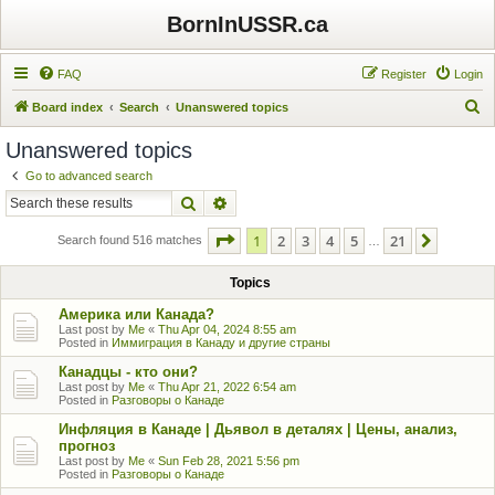
BornInUSSR.ca
FAQ
Register
Login
S
Board index
Search
Unanswered topics
e
Unanswered topics
a
Go to advanced search
r
Search
Advanced search
c
Page
1
of
21
1
2
3
4
5
21
Next
h
Search found 516 matches
…
Topics
Америка или Канада?
Last post by
Me
«
Thu Apr 04, 2024 8:55 am
Posted in
Иммиграция в Канаду и другие страны
Канадцы - кто они?
Last post by
Me
«
Thu Apr 21, 2022 6:54 am
Posted in
Разговоры о Канаде
Инфляция в Канаде | Дьявол в деталях | Цены, анализ,
прогноз
Last post by
Me
«
Sun Feb 28, 2021 5:56 pm
Posted in
Разговоры о Канаде