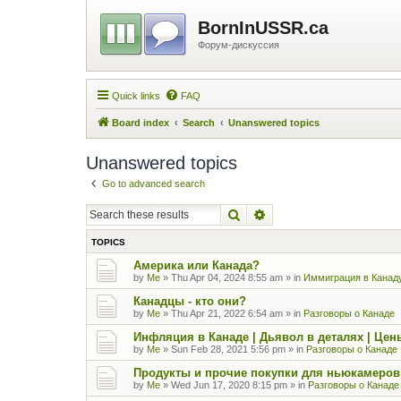
BornInUSSR.ca
Форум-дискуссия
Quick links
FAQ
Board index
Search
Unanswered topics
Unanswered topics
Go to advanced search
Search
Advanced search
TOPICS
Америка или Канада?
by
Me
»
Thu Apr 04, 2024 8:55 am
» in
Иммиграция в Канаду
Канадцы - кто они?
by
Me
»
Thu Apr 21, 2022 6:54 am
» in
Разговоры о Канаде
Инфляция в Канаде | Дьявол в деталях | Цены
by
Me
»
Sun Feb 28, 2021 5:56 pm
» in
Разговоры о Канаде
Продукты и прочие покупки для ньюкамеров
by
Me
»
Wed Jun 17, 2020 8:15 pm
» in
Разговоры о Канаде