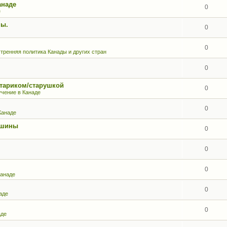
анаде
0
е
ны.
0
0
тренняя политика Канады и других стран
0
стариком/старушкой
0
учение в Канаде
0
Канаде
е шины
0
0
0
Канаде
0
аде
0
аде