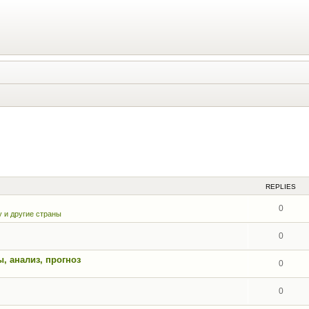
REPLIES
0
 и другие страны
0
, анализ, прогноз
0
0