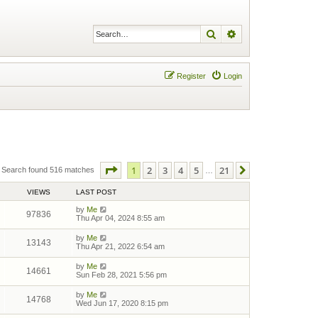
Search
Advanced search
Register
Login
Page
1
of
21
1
2
3
4
5
21
Next
Search found 516 matches
…
VIEWS
LAST POST
by
Me
97836
Thu Apr 04, 2024 8:55 am
by
Me
13143
Thu Apr 21, 2022 6:54 am
by
Me
14661
Sun Feb 28, 2021 5:56 pm
by
Me
14768
Wed Jun 17, 2020 8:15 pm