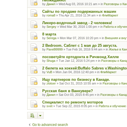
Неожиданно!
by
Данил
»
Wed Aug 03, 2016 10:21 am
» in
Разговоры о Ка
Сайты по продаже подержанных машин
by
roma8
»
Thu Apr 21, 2016 11:34 am
» in
ФлиМаркет
Ликеро-водочный завод - 2 человека!
by
Sergey
»
Wed Mar 30, 2016 1:00 pm
» in
Работа и обуче
8 марта
by
Serega
»
Mon Mar 07, 2016 10:20 pm
» in
Внешняя и вну
2 Bedroom. Саблет с 1 мая до 25 августа.
by
Pavel99999
»
Tue Feb 16, 2016 9:44 am
» in
Жилье в Ка
посоветуйте ортодонта в Ричмонд Хилле
by
Shuga
»
Tue Jan 12, 2016 5:24 pm
» in
Разговоры о Кана
2 билета на хоккей:Buffalo Sabres v.Washingt
by
VuB
»
Mon Jan 04, 2016 12:40 pm
» in
ФлиМаркет
Ищу партнеров по бизнесу в Канаде.
by
zlotser
»
Sat Oct 31, 2015 10:55 am
» in
Разговоры о Кан
Русская баня в Ванкувере?
by
Данил
»
Sat Oct 03, 2015 8:45 pm
» in
Разговоры о Кана
Специалист по ремонту моторов
by
svet
»
Tue Sep 22, 2015 8:05 pm
» in
Работа и обучение 
Go to advanced search