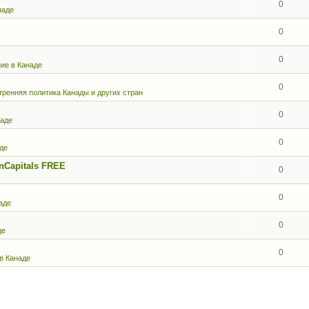
0
наде
0
0
ние в Канаде
0
тренняя политика Канады и других стран
0
наде
0
де
onCapitals FREE
0
0
аде
0
де
0
в Канаде