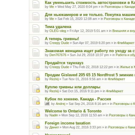
Как уменьшить стоимость автостраховки в К
by
Me
»
Wed May 27, 2020 8:04 pm
» in
Разговоры о Канад
Для ньюкамеров и не только. Покупка маши
by
Me
»
Sat Feb 15, 2020 12:08 am
» in
Разговоры о Канаде
Тема удалена
by
OLEG-oleg
»
Fri Apr 12, 2019 5:01 am
» in
Внешняя и вну
А теперь гривны!
by
Creepy Dude
»
Sun Apr 07, 2019 6:20 pm
» in
ФлиМаркет
Знакомая женщина ищет работу по уходу за 
by
Den767676
»
Sun Jul 29, 2018 10:37 pm
» in
Работа и об
Продаётся таунхауз
by
Creepy Dude
»
Thu Feb 22, 2018 12:22 pm
» in
Жилье в 
Продам Gislaved 205 65 15 Nordfrost 5 зимни
by
Rezkij
»
Tue Nov 01, 2016 9:56 am
» in
ФлиМаркет
Куплю гривны или доллары
by
Rezkij
»
Sat Oct 15, 2016 9:11 pm
» in
ФлиМаркет
Кубок по хоккею. Канада - Рассия
by
Andrej
»
Sat Sep 24, 2016 8:16 am
» in
Разговоры о 
Welcome to Ontario & Toronto
by
Nadin
»
Mon Sep 12, 2016 11:53 am
» in
Разговоры о Кан
Foreign income taxation
by
Данил
»
Mon Aug 22, 2016 3:33 pm
» in
Разговоры о Кан