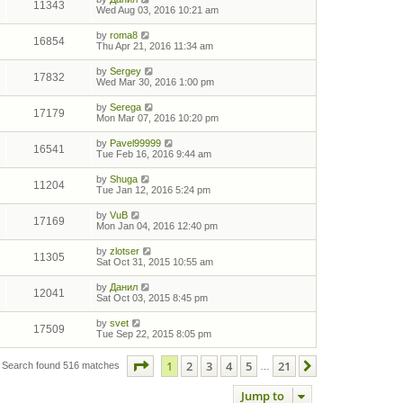
11343
Wed Aug 03, 2016 10:21 am
by
roma8
16854
Thu Apr 21, 2016 11:34 am
by
Sergey
17832
Wed Mar 30, 2016 1:00 pm
by
Serega
17179
Mon Mar 07, 2016 10:20 pm
by
Pavel99999
16541
Tue Feb 16, 2016 9:44 am
by
Shuga
11204
Tue Jan 12, 2016 5:24 pm
by
VuB
17169
Mon Jan 04, 2016 12:40 pm
by
zlotser
11305
Sat Oct 31, 2015 10:55 am
by
Данил
12041
Sat Oct 03, 2015 8:45 pm
by
svet
17509
Tue Sep 22, 2015 8:05 pm
Page
1
of
21
1
2
3
4
5
21
Next
Search found 516 matches
…
Jump to