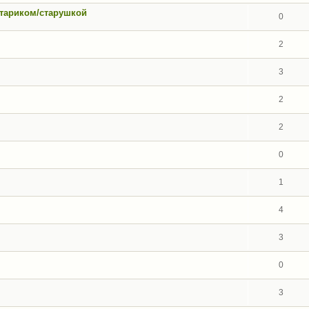
стариком/старушкой
0
2
3
2
2
0
1
4
3
0
3