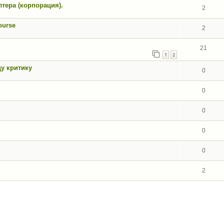
тера (корпорация).
2
ourse
2
21
1
2
у критику
0
0
0
0
0
2