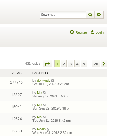
Search
Advanced search
Register
Login
Page
1
of
26
1
2
3
4
5
26
Next
631 topics
…
VIEWS
LAST POST
by
dontwalk
177740
Sat Jul 01, 2023 3:28 am
by
Me
12207
Sat Aug 07, 2021 1:50 pm
by
Me
15041
Sun Sep 29, 2019 3:38 pm
by
Me
12524
Tue Jun 11, 2019 8:42 pm
by
Nadin
12760
Wed Aug 08, 2018 2:32 pm