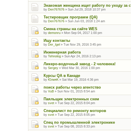
Знакомая женщина ищет работу по уходу за 
by
Den767676
»
Sun Jul 29, 2018 10:37 pm
Тестировщик программ (QA)
by
Den767676
»
Sun Jun 03, 2018 1:24 am
Смена страны на сайте WES
by
demonru
»
Mon Sep 04, 2017 1:00 pm
Ищу контакты
by
Der_Igel
»
Tue Nov 29, 2016 3:45 pm
Инженерная работа
by
Tehnolog
»
Sun Apr 24, 2016 2:13 pm
Ликеро-водочный завод - 2 человека!
by
Sergey
»
Wed Mar 30, 2016 1:00 pm
Курсы QA в Канаде
by
ЮлияK
»
Sat Mar 19, 2016 4:36 pm
поиск работы через агентство
by
VuB
»
Sun Nov 01, 2015 8:54 am
Паяльщик электронных схем
by
svet
»
Tue Sep 22, 2015 8:04 pm
Специалист по ремонту моторов
by
svet
»
Tue Sep 22, 2015 8:05 pm
Спец по промышленной электронике
by
svet
»
Tue Sep 08, 2015 8:33 pm