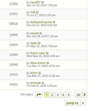
by
yana987
11358
Sun Jul 19, 2015 7:28 pm
by
VuB
11921
Fri Jul 17, 2015 2:52 pm
by
Бойцовый кролик
58818
Sun Jul 12, 2015 8:23 am
by
wasabi
10869
Sun Jun 28, 2015 7:13 am
by
Nadin
14824
Fri May 22, 2015 7:06 pm
by
Komm ruber
10289
Wed May 06, 2015 4:08 pm
by
Maria Kovich
10060
Tue Mar 17, 2015 12:51 pm
by
tichert
10412
Tue Mar 17, 2015 11:26 am
by
dontwalk
14003
Fri Feb 27, 2015 1:28 pm
Page
1
of
26
1
2
3
4
5
26
Next
631 topics
…
Jump to