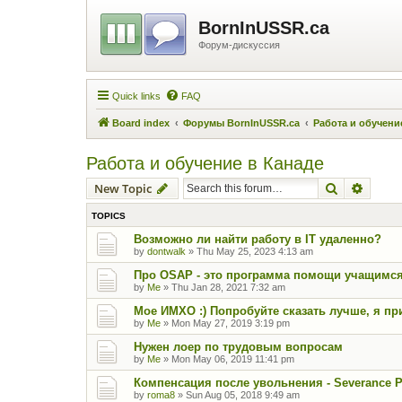
BornInUSSR.ca
Форум-дискуссия
Quick links
FAQ
Board index
Форумы BornInUSSR.ca
Работа и обучени
Работа и обучение в Канаде
Search
Advanc
New Topic
TOPICS
Возможно ли найти работу в IT удаленно?
by
dontwalk
»
Thu May 25, 2023 4:13 am
Про OSAP - это программа помощи учащимся 
by
Me
»
Thu Jan 28, 2021 7:32 am
Мое ИМХО :) Попробуйте сказать лучше, я при
by
Me
»
Mon May 27, 2019 3:19 pm
Нужен лоер по трудовым вопросам
by
Me
»
Mon May 06, 2019 11:41 pm
Компенсация после увольнения - Severance 
by
roma8
»
Sun Aug 05, 2018 9:49 am