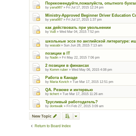
Порекомендуйте,пожалуйста, опытного бухгал
by
yana987
»
Fri Jul 17, 2015 12:24 pm
Ministry-Approved Beginner Driver Education C
by
yana987
»
Fri Jul 17, 2015 1:37 pm
как действовать при увольнении
by
VuB
»
Wed Mar 04, 2015 7:52 pm
школьные эссе по английской литературе: ищ
by
wasabi
»
Sun Jun 28, 2015 7:13 am
позиции в IT
by
Nadin
»
Fri May 22, 2015 7:06 pm
2 позиции в финансах
by
Komm ruber
»
Wed May 06, 2015 4:08 pm
Работа в Канаде
by
Maria Kovich
»
Tue Mar 17, 2015 12:51 pm
QA. Резюме и интервью
by
tichert
»
Tue Mar 17, 2015 11:26 am
Трусливый работодатель?
by
dontwalk
»
Fri Feb 27, 2015 3:09 am
New Topic
Return to Board Index