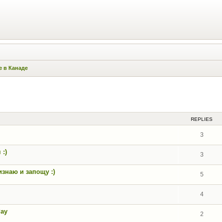
е в Канаде
ed search
REPLIES
3
:)
3
знаю и запощу :)
5
4
Pay
2