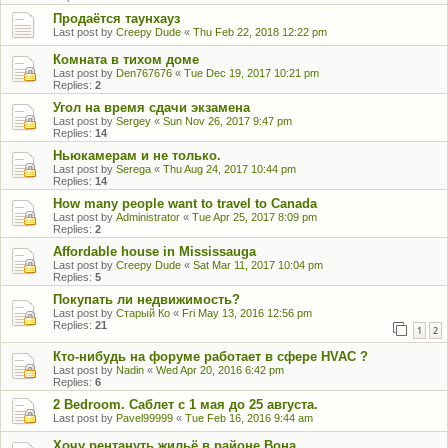
Продаётся таунхауз
Last post by
Creepy Dude
«
Thu Feb 22, 2018 12:22 pm
Комната в тихом доме
Last post by
Den767676
«
Tue Dec 19, 2017 10:21 pm
Replies:
2
Угол на время сдачи экзамена
Last post by
Sergey
«
Sun Nov 26, 2017 9:47 pm
Replies:
14
Ньюкамерам и не только.
Last post by
Serega
«
Thu Aug 24, 2017 10:44 pm
Replies:
14
How many people want to travel to Canada
Last post by
Administrator
«
Tue Apr 25, 2017 8:09 pm
Replies:
2
Affordable house in Mississauga
Last post by
Creepy Dude
«
Sat Mar 11, 2017 10:04 pm
Replies:
5
Покупать ли недвижимость?
Last post by
Старый Ко
«
Fri May 13, 2016 12:56 pm
Replies:
21
1
2
Кто-нибудь на форуме работает в сфере HVAC ?
Last post by
Nadin
«
Wed Apr 20, 2016 6:42 pm
Replies:
6
2 Bedroom. Саблет с 1 мая до 25 августа.
Last post by
Pavel99999
«
Tue Feb 16, 2016 9:44 am
Хочу рентануть жильё в районе Вона