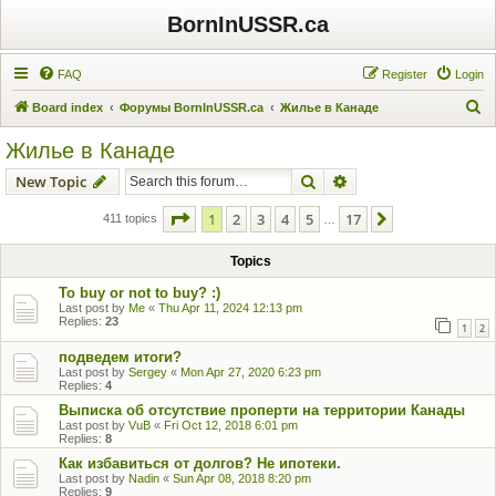
BornInUSSR.ca
FAQ
Register
Login
S
Board index
Форумы BornInUSSR.ca
Жилье в Канаде
e
Жилье в Канаде
a
Search
Advanced search
New Topic
r
c
Page
1
of
17
1
2
3
4
5
17
Next
411 topics
…
h
Topics
To buy or not to buy? :)
Last post by
Me
«
Thu Apr 11, 2024 12:13 pm
Replies:
23
1
2
подведем итоги?
Last post by
Sergey
«
Mon Apr 27, 2020 6:23 pm
Replies:
4
Выписка об отсутствие проперти на территории Канады
Last post by
VuB
«
Fri Oct 12, 2018 6:01 pm
Replies:
8
Как избавиться от долгов? Не ипотеки.
Last post by
Nadin
«
Sun Apr 08, 2018 8:20 pm
Replies:
9