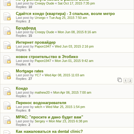
Last post by
Creepy Dude
«
Sat Oct 17, 2015 7:35 pm
Replies:
10
Сдаётся кондо (квартира) - 3 спальни, возле метро
Last post by
Ursego
«
Tue Aug 25, 2015 7:50 am
Replies:
2
Брэдфорд
Last post by
Creepy Dude
«
Mon Jun 08, 2015 8:16 am
Replies:
15
Интернет провайдер
Last post by
Papon1947
«
Wed Jun 03, 2015 2:16 pm
Replies:
5
новое строительство в Этобико
Last post by
Papon1947
«
Mon Jun 01, 2015 9:42 am
Replies:
8
Mortgage rates
Last post by
YC7
«
Wed Apr 08, 2015 11:03 am
Replies:
27
1
2
Кондо
Last post by
mathew20
«
Mon Apr 06, 2015 7:00 am
Replies:
3
Перенос водонагревателя
Last post by
witch
«
Wed Mar 25, 2015 1:54 pm
Replies:
8
MPAC: "просите и дано будет вам"
Last post by
Sergey
«
Mon Mar 23, 2015 6:38 pm
Replies:
2
Как нажаловаться на dental clinic?