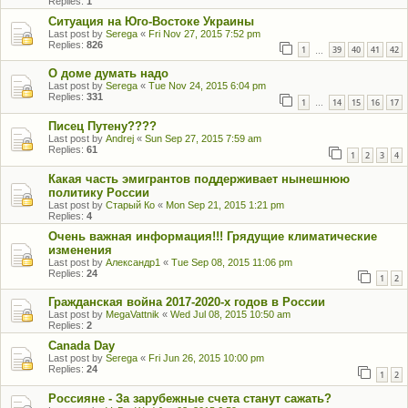
Replies:
1
Ситуация на Юго-Востоке Украины
Last post by
Serega
«
Fri Nov 27, 2015 7:52 pm
Replies:
826
1
39
40
41
42
…
О доме думать надо
Last post by
Serega
«
Tue Nov 24, 2015 6:04 pm
Replies:
331
1
14
15
16
17
…
Писец Путену????
Last post by
Andrej
«
Sun Sep 27, 2015 7:59 am
Replies:
61
1
2
3
4
Какая часть эмигрантов поддерживает нынешнюю
политику России
Last post by
Старый Ко
«
Mon Sep 21, 2015 1:21 pm
Replies:
4
Очень важная информация!!! Грядущие климатические
изменения
Last post by
Александр1
«
Tue Sep 08, 2015 11:06 pm
Replies:
24
1
2
Гражданская война 2017-2020-х годов в России
Last post by
MegaVattnik
«
Wed Jul 08, 2015 10:50 am
Replies:
2
Canada Day
Last post by
Serega
«
Fri Jun 26, 2015 10:00 pm
Replies:
24
1
2
Россияне - За зарубежные счета станут сажать?