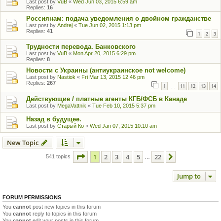
Last post by
VuB
«
Wed Jun 03, 2015 6:59 am
Replies:
16
Россиянам: подача уведомления о двойном гражданстве
Last post by
Andrej
«
Tue Jun 02, 2015 1:13 pm
Replies:
41
1
2
3
Трудности перевода. Банковского
Last post by
VuB
«
Mon Apr 20, 2015 6:29 pm
Replies:
8
Новости с Украины (антиукраинское not welcome)
Last post by
Nastiok
«
Fri Mar 13, 2015 12:46 pm
Replies:
267
1
11
12
13
14
…
Действующие / платные агенты КГБ/ФСБ в Канаде
Last post by
MegaVattnik
«
Tue Feb 10, 2015 5:37 pm
Назад в будущее.
Last post by
Старый Ко
«
Wed Jan 07, 2015 10:10 am
New Topic
Page
1
of
22
1
2
3
4
5
22
Next
541 topics
…
Jump to
FORUM PERMISSIONS
You
cannot
post new topics in this forum
You
cannot
reply to topics in this forum
You
cannot
edit your posts in this forum