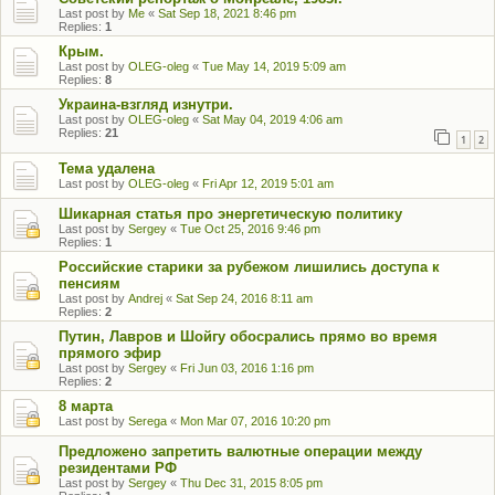
Last post by
Me
«
Sat Sep 18, 2021 8:46 pm
Replies:
1
Крым.
Last post by
OLEG-oleg
«
Tue May 14, 2019 5:09 am
Replies:
8
Украина-взгляд изнутри.
Last post by
OLEG-oleg
«
Sat May 04, 2019 4:06 am
Replies:
21
1
2
Тема удалена
Last post by
OLEG-oleg
«
Fri Apr 12, 2019 5:01 am
Шикарная статья про энергетическую политику
Last post by
Sergey
«
Tue Oct 25, 2016 9:46 pm
Replies:
1
Российские старики за рубежом лишились доступа к
пенсиям
Last post by
Andrej
«
Sat Sep 24, 2016 8:11 am
Replies:
2
Путин, Лавров и Шойгу обосрались прямо во время
прямого эфир
Last post by
Sergey
«
Fri Jun 03, 2016 1:16 pm
Replies:
2
8 марта
Last post by
Serega
«
Mon Mar 07, 2016 10:20 pm
Предложено запретить валютные операции между
резидентами РФ
Last post by
Sergey
«
Thu Dec 31, 2015 8:05 pm