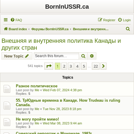
BornInUSSR.ca
FAQ
Register
Login
S
Board index
Форумы BornInUSSR.ca
Внешняя и внутренняя политика Канады и других стран
e
Внешняя и внутренняя политика Канады и
a
других стран
r
Search
Advanced search
New Topic
c
h
Page
1
of
22
1
2
3
4
5
22
Next
541 topics
…
Topics
Разное политическое
Last post by
Me
«
Wed Feb 07, 2024 4:38 pm
Replies:
5
55. ТрЮдные времена в Канаде. How Trudeau is ruling
Canada.
Last post by
Me
«
Tue Nov 28, 2023 8:18 pm
Replies:
5
Не могу пройти мимо!
Last post by
Me
«
Wed Mar 08, 2023 9:44 am
Replies:
3
Советский репортаж о Монреале, 1983г.