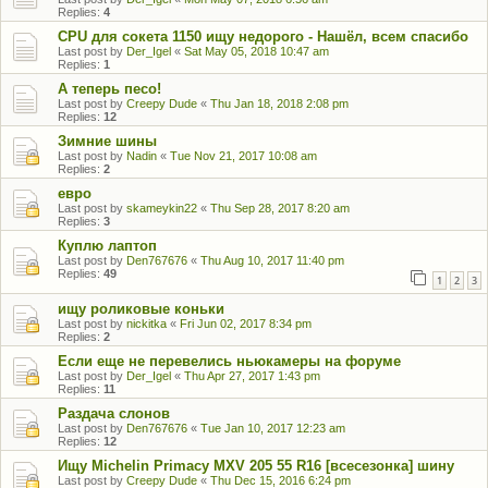
Replies:
4
CPU для сокета 1150 ищу недорого - Нашёл, всем спасибо
Last post by
Der_Igel
«
Sat May 05, 2018 10:47 am
Replies:
1
А теперь песо!
Last post by
Creepy Dude
«
Thu Jan 18, 2018 2:08 pm
Replies:
12
Зимние шины
Last post by
Nadin
«
Tue Nov 21, 2017 10:08 am
Replies:
2
евро
Last post by
skameykin22
«
Thu Sep 28, 2017 8:20 am
Replies:
3
Куплю лаптоп
Last post by
Den767676
«
Thu Aug 10, 2017 11:40 pm
Replies:
49
1
2
3
ищу роликовые коньки
Last post by
nickitka
«
Fri Jun 02, 2017 8:34 pm
Replies:
2
Если еще не перевелись ньюкамеры на форуме
Last post by
Der_Igel
«
Thu Apr 27, 2017 1:43 pm
Replies:
11
Раздача слонов
Last post by
Den767676
«
Tue Jan 10, 2017 12:23 am
Replies:
12
Ищу Michelin Primacy MXV 205 55 R16 [всесезонка] шину
Last post by
Creepy Dude
«
Thu Dec 15, 2016 6:24 pm