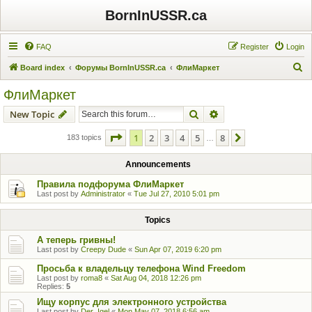
BornInUSSR.ca
FAQ
Register
Login
S
Board index
Форумы BornInUSSR.ca
ФлиМаркет
e
ФлиМаркет
a
Search
Advanced search
New Topic
r
c
Page
1
of
8
1
2
3
4
5
8
Next
183 topics
…
h
Announcements
Правила подфорума ФлиМаркет
Last post by
Administrator
«
Tue Jul 27, 2010 5:01 pm
Topics
А теперь гривны!
Last post by
Creepy Dude
«
Sun Apr 07, 2019 6:20 pm
Просьба к владельцу телефона Wind Freedom
Last post by
roma8
«
Sat Aug 04, 2018 12:26 pm
Replies:
5
Ищу корпус для электронного устройства
Last post by
Der_Igel
«
Mon May 07, 2018 6:56 am