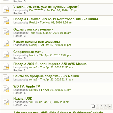
Replies:
3
У кого-нить есть уже не нужный карсит?
Last post by
Den767676
«
Sat Dec 03, 2016 1:41 pm
Replies:
5
Продам Gislaved 205 65 15 Nordfrost 5 зимние шины
Last post by
Rezkij
«
Tue Nov 01, 2016 9:56 am
Отдам стол со стульями
Last post by
Toba
«
Sat Oct 29, 2016 10:18 am
Replies:
3
Куплю гривны или доллары
Last post by
Rezkij
«
Sat Oct 15, 2016 9:11 pm
Спортивные маты
Last post by
Nadin
«
Thu Apr 21, 2016 2:09 pm
Replies:
8
Продаю 2007 Subaru Impreza 2.5i AWD Manual
Last post by
roma8
«
Thu Apr 21, 2016 11:50 am
Replies:
1
Сайты по продаже подержанных машин
Last post by
roma8
«
Thu Apr 21, 2016 11:34 am
WD TV, Apple TV
Last post by
Sergey
«
Fri Apr 01, 2016 5:41 pm
Replies:
5
Нужны USD
Last post by
VuB
«
Sun Jan 17, 2016 1:38 pm
Replies:
75
1
2
3
4
2 билета на хоккей:Buffalo Sabres v.WashingtonCapitals