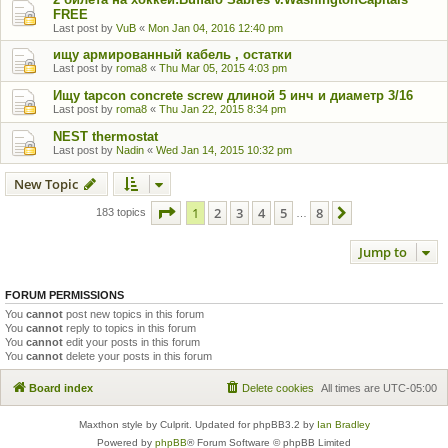
FREE
Last post by
VuB
«
Mon Jan 04, 2016 12:40 pm
ищу армированный кабель , остатки
Last post by
roma8
«
Thu Mar 05, 2015 4:03 pm
Ищу tapcon concrete screw длиной 5 инч и диаметр 3/16
Last post by
roma8
«
Thu Jan 22, 2015 8:34 pm
NEST thermostat
Last post by
Nadin
«
Wed Jan 14, 2015 10:32 pm
New Topic
Page
1
of
8
1
2
3
4
5
8
Next
183 topics
…
Jump to
FORUM PERMISSIONS
You
cannot
post new topics in this forum
You
cannot
reply to topics in this forum
You
cannot
edit your posts in this forum
You
cannot
delete your posts in this forum
Board index
Delete cookies
All times are
UTC-05:00
Maxthon style by Culprit. Updated for phpBB3.2 by
Ian Bradley
Powered by
phpBB
® Forum Software © phpBB Limited