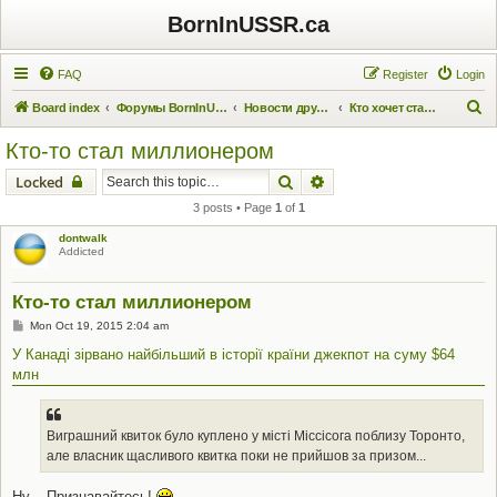
BornInUSSR.ca
FAQ
Register
Login
S
Board index
Форумы BornInUSSR.ca
Новости других проектов
Кто хочет стать миллионером?
e
Кто-то стал миллионером
a
Search
Advanced search
Locked
r
3 posts • Page
1
of
1
c
dontwalk
h
Addicted
Кто-то стал миллионером
P
Mon Oct 19, 2015 2:04 am
o
s
У Канаді зірвано найбільший в історії країни джекпот на суму $64
t
млн
Виграшний квиток було куплено у місті Міссісога поблизу Торонто,
але власник щасливого квитка поки не прийшов за призом...
Ну... Признавайтесь!