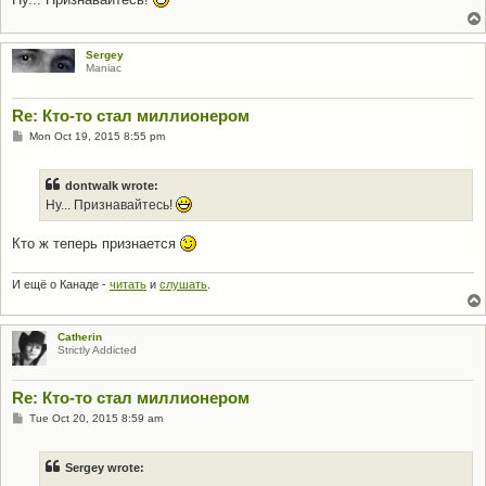
Sergey
Maniac
Re: Кто-то стал миллионером
P
Mon Oct 19, 2015 8:55 pm
o
s
t
dontwalk wrote:
Ну... Признавайтесь!
Кто ж теперь признается
И ещё о Канаде -
читать
и
слушать
.
Catherin
Strictly Addicted
Re: Кто-то стал миллионером
P
Tue Oct 20, 2015 8:59 am
o
s
t
Sergey wrote: