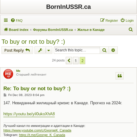
BornInUSSR.ca
FAQ
Register
Login
S
Board index
Форумы BornInUSSR.ca
Жилье в Канаде
e
To buy or not to buy? :)
a
Search
Advanced s
Post Reply
r
c
1
2
Previous
24 posts
h
Me
Старший лейтенант
Re: To buy or not to buy? :)
P
Fri Dec 08, 2023 8:04 pm
o
s
147. Невиданный жилищный кризис в Канаде. Прогноз на 2024г.
t
https://youtu.be/yil0ukoXhA8
Лучший канал по иммиграции и адаптации в Канаде:
https://www.youtube.com/c/GeorgeK_Canada
Telegram:
https://t.me/George_K_Canada