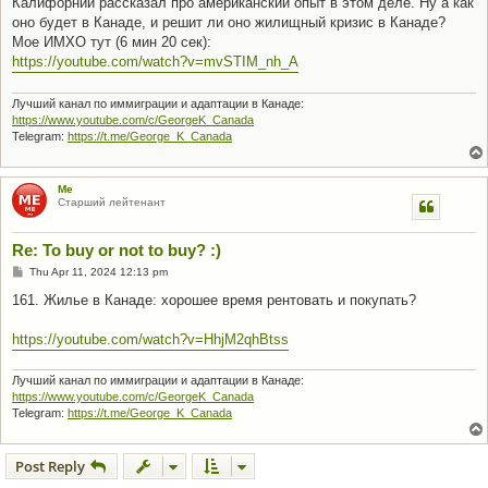
Калифорнии рассказал про американский опыт в этом деле. Ну а как
оно будет в Канаде, и решит ли оно жилищный кризис в Канаде?
Мое ИМХО тут (6 мин 20 сек):
https://youtube.com/watch?v=mvSTIM_nh_A
Лучший канал по иммиграции и адаптации в Канаде:
https://www.youtube.com/c/GeorgeK_Canada
Telegram:
https://t.me/George_K_Canada
Me
Старший лейтенант
Re: To buy or not to buy? :)
P
Thu Apr 11, 2024 12:13 pm
o
s
161. Жилье в Канаде: хорошее время рентовать и покупать?
t
https://youtube.com/watch?v=HhjM2qhBtss
Лучший канал по иммиграции и адаптации в Канаде:
https://www.youtube.com/c/GeorgeK_Canada
Telegram:
https://t.me/George_K_Canada
Post Reply