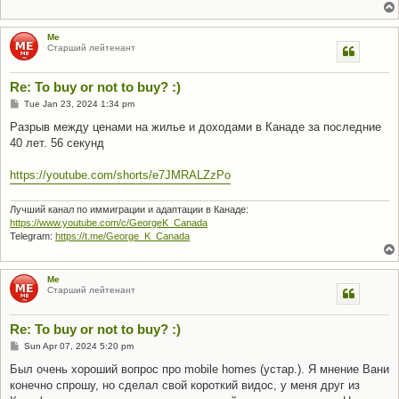
Me
Старший лейтенант
Re: To buy or not to buy? :)
P
Tue Jan 23, 2024 1:34 pm
o
s
Разрыв между ценами на жилье и доходами в Канаде за последние
t
40 лет. 56 секунд
https://youtube.com/shorts/e7JMRALZzPo
Лучший канал по иммиграции и адаптации в Канаде:
https://www.youtube.com/c/GeorgeK_Canada
Telegram:
https://t.me/George_K_Canada
Me
Старший лейтенант
Re: To buy or not to buy? :)
P
Sun Apr 07, 2024 5:20 pm
o
s
Был очень хороший вопрос про mobile homes (устар.). Я мнение Вани
t
конечно спрошу, но сделал свой короткий видос, у меня друг из