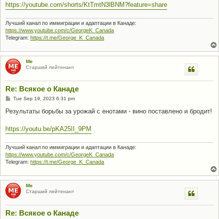
https://youtube.com/shorts/KtTmtN3lBNM?feature=share
Лучший канал по иммиграции и адаптации в Канаде:
https://www.youtube.com/c/GeorgeK_Canada
Telegram:
https://t.me/George_K_Canada
Me
Старший лейтенант
Re: Всякое о Канаде
P
Tue Sep 19, 2023 6:31 pm
o
s
Результаты борьбы за урожай с енотами - вино поставлено и бродит!
t
https://youtu.be/pKA25II_9PM
Лучший канал по иммиграции и адаптации в Канаде:
https://www.youtube.com/c/GeorgeK_Canada
Telegram:
https://t.me/George_K_Canada
Me
Старший лейтенант
Re: Всякое о Канаде