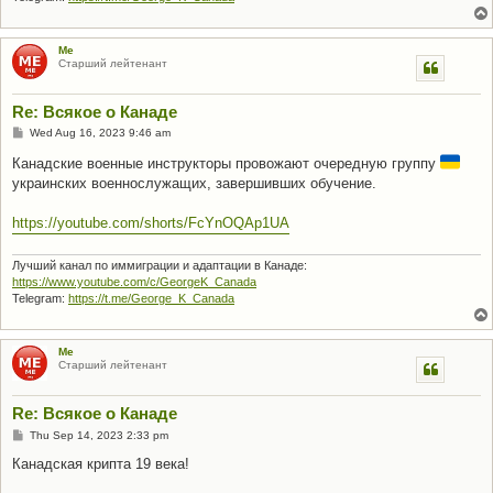
Me
Старший лейтенант
Re: Всякое о Канаде
P
Wed Aug 16, 2023 9:46 am
o
s
Канадские военные инструкторы провожают очередную группу
t
украинских военнослужащих, завершивших обучение.
https://youtube.com/shorts/FcYnOQAp1UA
Лучший канал по иммиграции и адаптации в Канаде:
https://www.youtube.com/c/GeorgeK_Canada
Telegram:
https://t.me/George_K_Canada
Me
Старший лейтенант
Re: Всякое о Канаде
P
Thu Sep 14, 2023 2:33 pm
o
s
Канадская крипта 19 века!
t