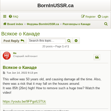
BornInUSSR.ca
FAQ
Register
Login
S
Board index
Форумы BornInUSSR.ca
Разговоры о Канаде
e
Всякое о Канаде
a
Search
Advanced search
Post Reply
r
20 posts • Page
1
of
1
c
Me
h
Старший лейтенант
Всякое о Канаде
P
Tue Jun 14, 2022 8:13 pm
o
s
This willow was 50 years old, and causing damage all the time. Also,
t
there was a risk that it may fall on the houses around.
It was 85ft (26m) high! How to remove such a huge tree? Watch the
video!
https://youtu.be/9FPgoIL5TUc
Лучший канал по иммиграции и адаптации в Канаде: