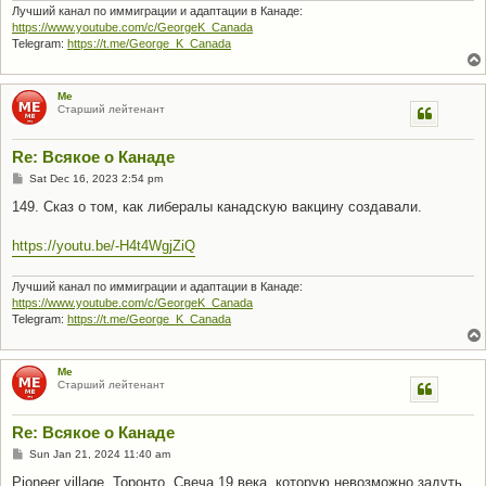
Лучший канал по иммиграции и адаптации в Канаде:
https://www.youtube.com/c/GeorgeK_Canada
Telegram:
https://t.me/George_K_Canada
Me
Старший лейтенант
Re: Всякое о Канаде
P
Sat Dec 16, 2023 2:54 pm
o
s
149. Сказ о том, как либералы канадскую вакцину создавали.
t
https://youtu.be/-H4t4WgjZiQ
Лучший канал по иммиграции и адаптации в Канаде:
https://www.youtube.com/c/GeorgeK_Canada
Telegram:
https://t.me/George_K_Canada
Me
Старший лейтенант
Re: Всякое о Канаде
P
Sun Jan 21, 2024 11:40 am
o
s
Pioneer village, Торонто. Свеча 19 века, которую невозможно задуть