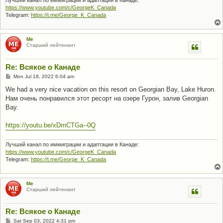
https://www.youtube.com/c/GeorgeK_Canada
Telegram:
https://t.me/George_K_Canada
Me
Старший лейтенант
Re: Всякое о Канаде
P
Mon Jul 18, 2022 6:04 am
o
s
We had a very nice vacation on this resort on Georgian Bay, Lake Huron.
t
Нам очень понравился этот ресорт на озере Гурон, залив Georgian
Bay.
https://youtu.be/xDmCTGa--0Q
Лучший канал по иммиграции и адаптации в Канаде:
https://www.youtube.com/c/GeorgeK_Canada
Telegram:
https://t.me/George_K_Canada
Me
Старший лейтенант
Re: Всякое о Канаде
P
Sat Sep 03, 2022 4:31 pm