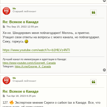
Me
Старший лейтенант
Re: Всякое о Канаде
P
Thu Sep 15, 2022 12:55 pm
o
s
Хе-хе. Шендерович меня поблагодарил! Мелочь, а приятно.
t
Утащил свои ответы на вопросы с моего канала, но поблагодарил.
Сижу, горжусь
https://www.youtube.com/watch?v=b1HlLVz4NTI
Лучший канал по иммиграции и адаптации в Канаде:
https://www.youtube.com/c/GeorgeK_Canada
Telegram:
https://t.me/George_K_Canada
Me
Старший лейтенант
Re: Всякое о Канаде
P
Tue Apr 18, 2023 6:25 pm
o
s
127.
Экспертное мнение Сереги о carbon tax в Канаде. Все, что
t
нужно знать об этом налоге.