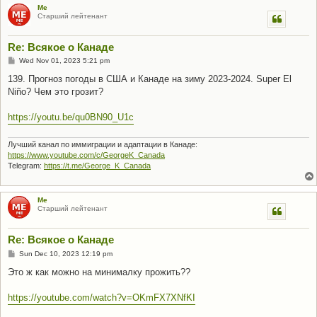
Me
Старший лейтенант
Re: Всякое о Канаде
P
Wed Nov 01, 2023 5:21 pm
o
s
139. Прогноз погоды в США и Канаде на зиму 2023-2024. Super El
t
Niño? Чем это грозит?
https://youtu.be/qu0BN90_U1c
Лучший канал по иммиграции и адаптации в Канаде:
https://www.youtube.com/c/GeorgeK_Canada
Telegram:
https://t.me/George_K_Canada
Me
Старший лейтенант
Re: Всякое о Канаде
P
Sun Dec 10, 2023 12:19 pm
o
s
Это ж как можно на минималку прожить??
t
https://youtube.com/watch?v=OKmFX7XNfKI