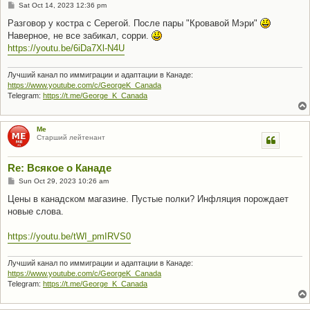
P
Sat Oct 14, 2023 12:36 pm
o
s
Разговор у костра с Серегой. После пары "Кровавой Мэри"
t
Наверное, не все забикал, сорри.
https://youtu.be/6iDa7Xl-N4U
Лучший канал по иммиграции и адаптации в Канаде:
https://www.youtube.com/c/GeorgeK_Canada
Telegram:
https://t.me/George_K_Canada
Me
Старший лейтенант
Re: Всякое о Канаде
P
Sun Oct 29, 2023 10:26 am
o
s
Цены в канадском магазине. Пустые полки? Инфляция порождает
t
новые слова.
https://youtu.be/tWI_pmIRVS0
Лучший канал по иммиграции и адаптации в Канаде:
https://www.youtube.com/c/GeorgeK_Canada
Telegram:
https://t.me/George_K_Canada