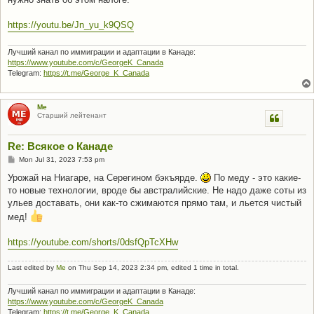
https://youtu.be/Jn_yu_k9QSQ
Лучший канал по иммиграции и адаптации в Канаде:
https://www.youtube.com/c/GeorgeK_Canada
Telegram:
https://t.me/George_K_Canada
Me
Старший лейтенант
Re: Всякое о Канаде
P
Mon Jul 31, 2023 7:53 pm
o
s
Урожай на Ниагаре, на Серегином бэкъярде.
По меду - это какие-
t
то новые технологии, вроде бы австралийские. Не надо даже соты из
ульев доставать, они как-то сжимаются прямо там, и льется чистый
мед!
https://youtube.com/shorts/0dsfQpTcXHw
Last edited by
Me
on Thu Sep 14, 2023 2:34 pm, edited 1 time in total.
Лучший канал по иммиграции и адаптации в Канаде:
https://www.youtube.com/c/GeorgeK_Canada
Telegram:
https://t.me/George_K_Canada