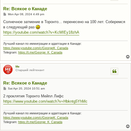
Re: Всякое о Канаде
P
Mon Apr 08, 2024 4:49 pm
o
s
Солнечное затмение в Торонто... перенесено на 100 лет. Соберемся
t
в следующий раз
https://youtube.com/watch?v=KcMIEy18zhA
Лучший канал по иммиграции и адаптации в Канаде:
https://www.youtube.com/c/GeorgeK_Canada
Telegram:
https://t.me/George_K_Canada
Me
Старший лейтенант
Re: Всякое о Канаде
P
Sat Apr 20, 2024 10:51 am
o
s
2 проклятия Торонто Мейпл Лифс
t
https://www.youtube.com/watch?v=Hbkntg5YhMc
Лучший канал по иммиграции и адаптации в Канаде:
https://www.youtube.com/c/GeorgeK_Canada
Telegram:
https://t.me/George_K_Canada