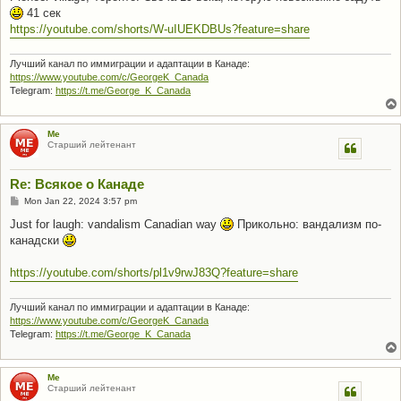
t
41 сек
https://youtube.com/shorts/W-uIUEKDBUs?feature=share
Лучший канал по иммиграции и адаптации в Канаде:
https://www.youtube.com/c/GeorgeK_Canada
Telegram:
https://t.me/George_K_Canada
Me
Старший лейтенант
Re: Всякое о Канаде
P
Mon Jan 22, 2024 3:57 pm
o
s
Just for laugh: vandalism Canadian way
Прикольно: вандализм по-
t
канадски
https://youtube.com/shorts/pl1v9rwJ83Q?feature=share
Лучший канал по иммиграции и адаптации в Канаде:
https://www.youtube.com/c/GeorgeK_Canada
Telegram:
https://t.me/George_K_Canada
Me
Старший лейтенант