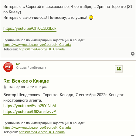
o
s
Интервью с Серегой в воскресенье, 4 сентября, в 2pm по Торонто (21
t
по Киеву).
Интервью закончилось! По-моему, это успех!
https://youtu.be/Qhi0C3B3Lqk
Лучший канал по иммиграции и адаптации в Канаде:
https://www.youtube.com/c/GeorgeK_Canada
Telegram:
https://t.me/George_K_Canada
Me
Старший лейтенант
Re: Всякое о Канаде
P
Thu Sep 08, 2022 9:06 pm
o
s
Виктор Шендерович. Торонто, Канада, 7 сентября 2022г. Концерт
t
иностранного агента.
https://youtu.be/5vta25Y-NhM
https://youtu.be/D82xn5IwvvA
Лучший канал по иммиграции и адаптации в Канаде:
https://www.youtube.com/c/GeorgeK_Canada
Telegram:
https://t.me/George_K_Canada